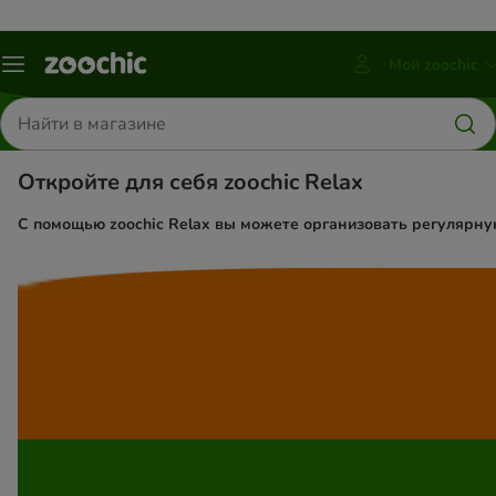
Мой zoochic
Каталог
Нажмите
меню
ввод,
Поиск
чтобы
товаров
развернуть
меню
Откройте для себя zoochic Relax
С помощью zoochic Relax вы можете организовать регулярную