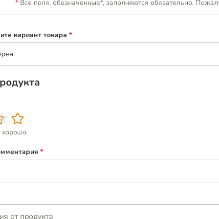
Все поля, обозначенные*, заполняются обязательно. Пожал
ите вариант товара
*
ерен
родукта
 хорошо
омментария
*