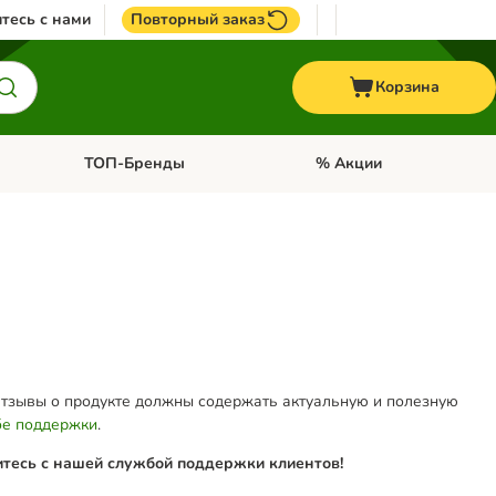
тесь с нами
Повторный заказ
Корзина
ТОП-Бренды
% Акции
ории: Птицы
Откройте меню категории: + VET корма
Откройте меню категории
Отзывы о продукте должны содержать актуальную и полезную
е поддержки
.
итесь с нашей службой поддержки клиентов!