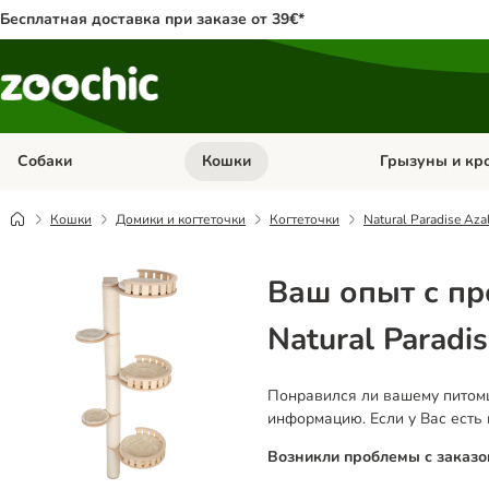
Бесплатная доставка при заказе от 39€*
Собаки
Кошки
Грызуны и кр
Откройте меню категории: Собаки
Откройте меню к
Кошки
Домики и когтеточки
Когтеточки
Natural Paradise Aza
Ваш опыт с п
Natural Paradi
Понравился ли вашему питомц
информацию. Если у Вас есть
Возникли проблемы с заказо