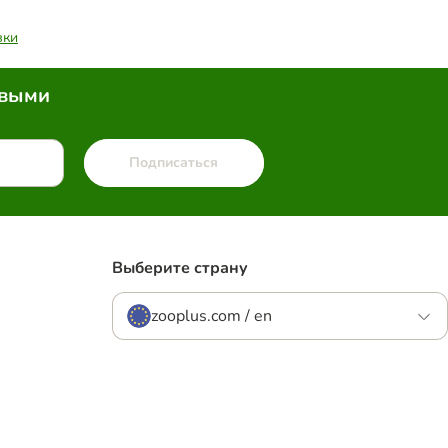
вки
рвыми
Подписаться
Выберите страну
zooplus.com / en