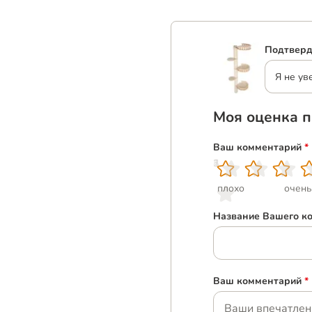
Подтверд
Я не ув
Моя оценка п
Ваш комментарий
*
1
2
3
4
5
плохо
очень
Название Вашего к
Ваш комментарий
*