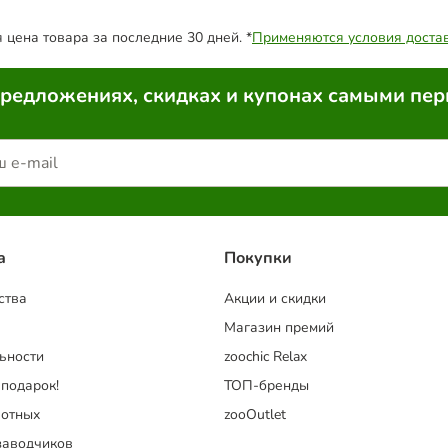
цена товара за последние 30 дней. *
Применяются условия доста
предложениях, скидках и купонах самыми пе
a
Покупки
ства
Акции и скидки
Магазин премий
ьности
zoochic Relax
 подарок!
ТОП-бренды
отных
zooOutlet
заводчиков