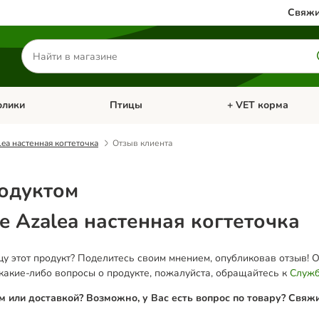
Свяжи
Поиск
товаров
олики
Птицы
+ VET корма
атегории: Кошки
Откройте меню категории: Грызуны и кролики
Откройте меню катег
lea настенная когтеточка
Отзыв клиента
родуктом
se Azalea настенная когтеточка
у этот продукт? Поделитесь своим мнением, опубликовав отзыв! 
 какие-либо вопросы о продукте, пожалуйста, обращайтесь к
Служб
м или доставкой? Возможно, у Вас есть вопрос по товару? Свяж