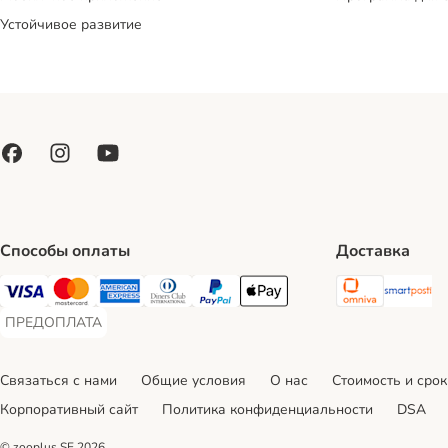
Устойчивое развитие
Способы оплаты
Доставка
Omniva S
Sm
Visa Payment Method
Mastercard Payment Method
American Express Payment Method
Diners Club Payment Method
PayPal Payment Method
Apple Pay Payment Method
ПРЕДОПЛАТА
ПРЕДОПЛАТА Payment Method
Связаться с нами
Общие условия
О нас
Стоимость и срок
Корпоративный сайт
Политика конфиденциальности
DSA
© zooplus SE
2026