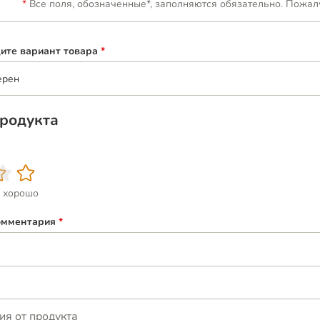
Все поля, обозначенные*, заполняются обязательно. Пожал
ите вариант товара
*
ерен
родукта
 хорошо
омментария
*