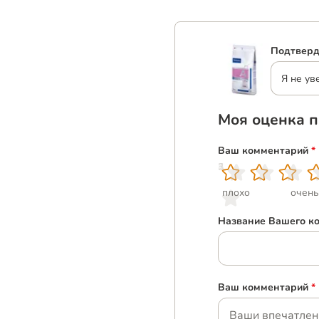
Подтверд
Я не ув
Моя оценка п
Ваш комментарий
*
1
2
3
4
5
плохо
очень
Название Вашего к
Ваш комментарий
*