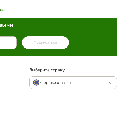
вки
рвыми
Подписаться
Выберите страну
zooplus.com / en