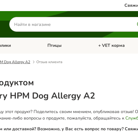
Свяжи
Поиск
товаров
олики
Птицы
+ VET корма
атегории: Кошки
Откройте меню категории: Грызуны и кролики
Откройте меню катег
PM Dog Allergy A2
Отзыв клиента
родуктом
ary HPM Dog Allergy A2
у этот продукт? Поделитесь своим мнением, опубликовав отзыв! 
 какие-либо вопросы о продукте, пожалуйста, обращайтесь к
Служб
м или доставкой? Возможно, у Вас есть вопрос по товару? Свяж