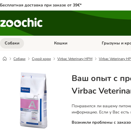
Бесплатная доставка при заказе от 39€*
Собаки
Кошки
Грызуны и кр
Откройте меню категории: Собаки
Откройте меню к
Собаки
Сухой корм
Virbac Veterinary HPM
Virbac Veterinary H
Ваш опыт с п
Virbac Veterin
Понравился ли вашему питомц
информацию. Если у Вас есть
Возникли проблемы с заказо