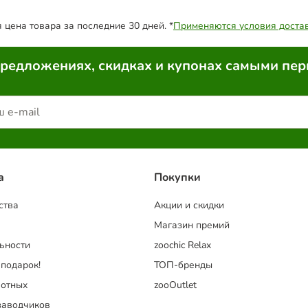
цена товара за последние 30 дней. *
Применяются условия доста
предложениях, скидках и купонах самыми пе
a
Покупки
ства
Акции и скидки
Магазин премий
ьности
zoochic Relax
 подарок!
ТОП-бренды
отных
zooOutlet
заводчиков