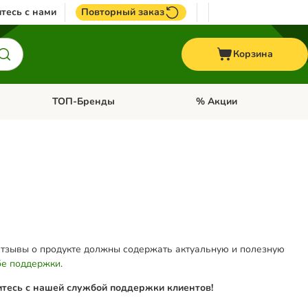
тесь с нами
Повторный заказ
Корзина
ТОП-Бренды
% Акции
ории: Птицы
Откройте меню категории: + VET корма
Откройте меню категории
Отзывы о продукте должны содержать актуальную и полезную
е поддержки
.
итесь с нашей службой поддержки клиентов!