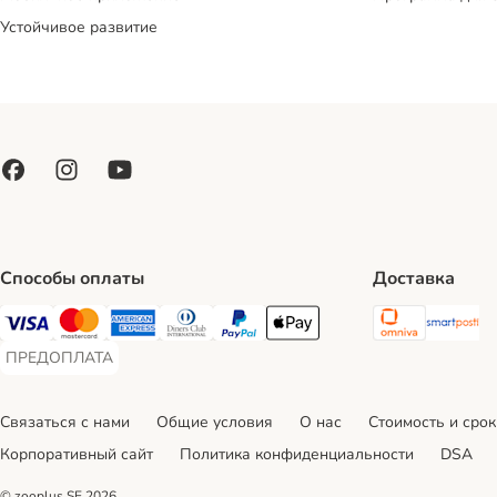
Устойчивое развитие
Способы оплаты
Доставка
Omniva S
Sm
Visa Payment Method
Mastercard Payment Method
American Express Payment Method
Diners Club Payment Method
PayPal Payment Method
Apple Pay Payment Method
ПРЕДОПЛАТА
ПРЕДОПЛАТА Payment Method
Связаться с нами
Общие условия
О нас
Стоимость и срок
Корпоративный сайт
Политика конфиденциальности
DSA
© zooplus SE
2026