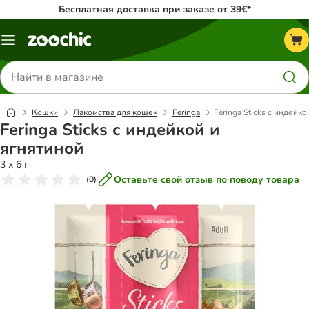
Бесплатная доставка при заказе от 39€*
Каталог
меню
Поиск
товаров
Кошки
Лакомства для кошек
Feringa
Feringa Sticks с индейко
Feringa Sticks с индейкой и
ягнятиной
3 х 6 г
Оставьте свой отзыв по поводу товара
(
0
)