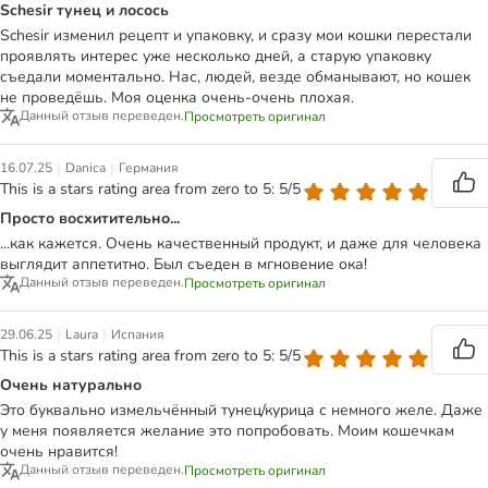
Schesir тунец и лосось
Schesir изменил рецепт и упаковку, и сразу мои кошки перестали
проявлять интерес уже несколько дней, а старую упаковку
съедали моментально. Нас, людей, везде обманывают, но кошек
не проведёшь. Моя оценка очень-очень плохая.
Данный отзыв переведен.
Просмотреть оригинал
|
|
16.07.25
Danica
Германия
This is a stars rating area from zero to 5: 5/5
Просто восхитительно...
...как кажется. Очень качественный продукт, и даже для человека
выглядит аппетитно. Был съеден в мгновение ока!
Данный отзыв переведен.
Просмотреть оригинал
|
|
29.06.25
Laura
Испания
This is a stars rating area from zero to 5: 5/5
Очень натурально
Это буквально измельчённый тунец/курица с немного желе. Даже
у меня появляется желание это попробовать. Моим кошечкам
очень нравится!
Данный отзыв переведен.
Просмотреть оригинал