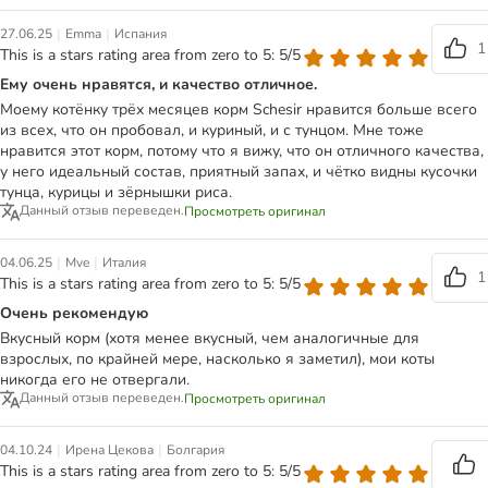
|
|
27.06.25
Emma
Испания
1
This is a stars rating area from zero to 5: 5/5
Ему очень нравятся, и качество отличное.
Моему котёнку трёх месяцев корм Schesir нравится больше всего
из всех, что он пробовал, и куриный, и с тунцом. Мне тоже
нравится этот корм, потому что я вижу, что он отличного качества,
у него идеальный состав, приятный запах, и чётко видны кусочки
тунца, курицы и зёрнышки риса.
Данный отзыв переведен.
Просмотреть оригинал
|
|
04.06.25
Mve
Италия
1
This is a stars rating area from zero to 5: 5/5
Очень рекомендую
Вкусный корм (хотя менее вкусный, чем аналогичные для
взрослых, по крайней мере, насколько я заметил), мои коты
никогда его не отвергали.
Данный отзыв переведен.
Просмотреть оригинал
|
|
04.10.24
Ирена Цекова
Болгария
This is a stars rating area from zero to 5: 5/5