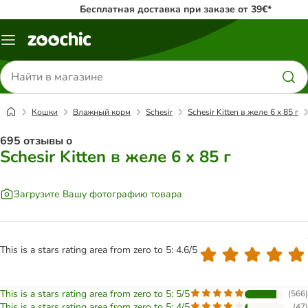
Бесплатная доставка при заказе от 39€*
Каталог
меню
Поиск
товаров
Кошки
Влажный корм
Schesir
Schesir Kitten в желе 6 x 85 г
695 отзывы о
Schesir Kitten в желе 6 x 85 г
Загрузите Вашу фотографию товара
This is a stars rating area from zero to 5: 4.6/5
This is a stars rating area from zero to 5: 5/5
(
566
)
This is a stars rating area from zero to 5: 4/5
(
47
)