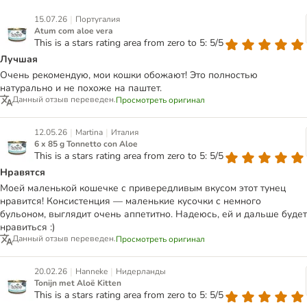
|
15.07.26
Португалия
Atum com aloe vera
This is a stars rating area from zero to 5: 5/5
Лучшая
Очень рекомендую, мои кошки обожают! Это полностью
натурально и не похоже на паштет.
Данный отзыв переведен.
Просмотреть оригинал
|
|
12.05.26
Martina
Италия
6 x 85 g Tonnetto con Aloe
This is a stars rating area from zero to 5: 5/5
Нравятся
Моей маленькой кошечке с привередливым вкусом этот тунец
нравится! Консистенция — маленькие кусочки с немного
бульоном, выглядит очень аппетитно. Надеюсь, ей и дальше будет
нравиться :)
Данный отзыв переведен.
Просмотреть оригинал
|
|
20.02.26
Hanneke
Нидерланды
Tonijn met Aloë Kitten
This is a stars rating area from zero to 5: 5/5