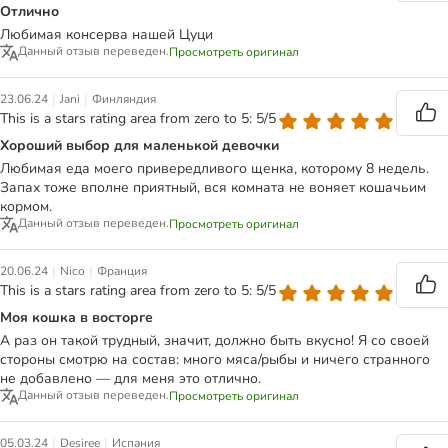
Отлично
Любимая консерва нашей Цуци
Данный отзыв переведен.
Просмотреть оригинал
|
|
23.06.24
Jani
Финляндия
This is a stars rating area from zero to 5: 5/5
Хороший выбор для маленькой девочки
Любимая еда моего привередливого щенка, которому 8 недель.
Запах тоже вполне приятный, вся комната не воняет кошачьим
кормом.
Данный отзыв переведен.
Просмотреть оригинал
|
|
20.06.24
Nico
Франция
This is a stars rating area from zero to 5: 5/5
Моя кошка в восторге
А раз он такой трудный, значит, должно быть вкусно! Я со своей
стороны смотрю на состав: много мяса/рыбы и ничего странного
не добавлено — для меня это отлично.
Данный отзыв переведен.
Просмотреть оригинал
|
|
05.03.24
Desiree
Испания