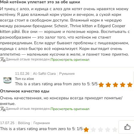
Мой котёнок уплетает это за обе щеки
И тунец с алоэ, и курица с алоэ для котят очень нравятся моему
котёнку. Я даю влажный корм утром и вечером, а сухой корм
всегда стоит в свободном доступе. Влажный корм я чередую
между разными брендами: Schesir, Thrive kitten и Edgard Cooper
kitten pâté. Все они — хорошие и полезные корма. Воспитывать с
разнообразием — это залог того, что котёнок не станет
привередливым. Если вдруг бывают проблемы с пищеварением,
курица с алоэ быстро всё нормализует. Корм выглядит очень
аппетитно — маленькие кусочки в желе, и пахнет тоже приятно.
Данный отзыв переведен.
Просмотреть оригинал
|
|
11.02.26
Al-Saftii Clara
Румыния
Ton cu aloe
This is a stars rating area from zero to 5: 5/5
Отличное качество еды
Очень качественная, но консервы всегда приходят помятые/
вмятые.
Данный отзыв переведен.
Просмотреть оригинал
|
|
17.07.25
Bölling
Германия
This is a stars rating area from zero to 5: 1/5