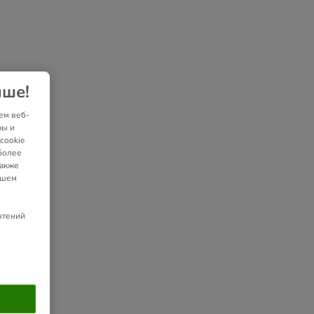
чше!
ем веб-
ры и
cookie
более
также
ашем
чтений