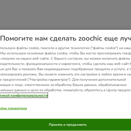
Помогите нам сделать zoochic еще лу
пользуем файлы cookie, пиксели и другие технологии ("файлы cookie") на наш
. Мы используем основные файлы cookie, чтобы Вы могли просматривать това
ь покупки на нашем веб-сайте. С Вашего согласия, мы можем включить файлы 
водительности, функциональности и маркетинга, чтобы сделать наш веб-сайт 
ым для Вас и показать Вам индивидуально подобранные продукты и услуги, а 
нализировать рекламу. Вы можете изменить эти настройки в любое время в н
е предпочтений ("Настройка параметров"). Для получения дополнительной
мации о лице, ответственном за обработку Ваших данных, обрабатываемых
нальных данных и цели их обработки, пожалуйста, обратитесь в Центр предпо
тикой конфиденциальности
ойки параметров
Принять и продолжить