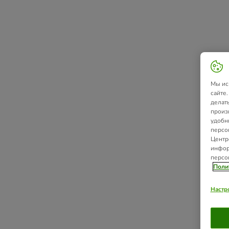
Мы ис
сайте
делат
произ
удобн
персо
Центр
инфор
персо
Поли
Настр