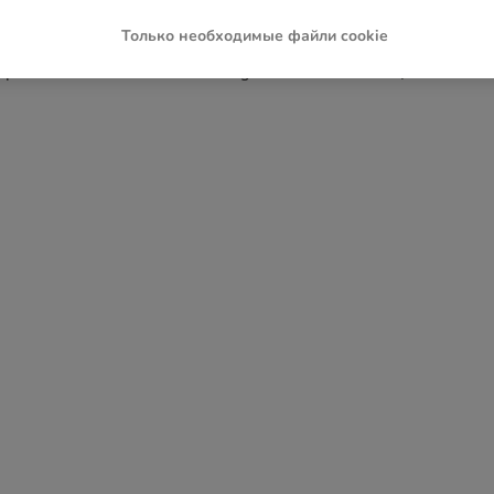
Только необходимые файли cookie
ception has occurred while loading
www.zoochic-eu.ru
(see the
brow