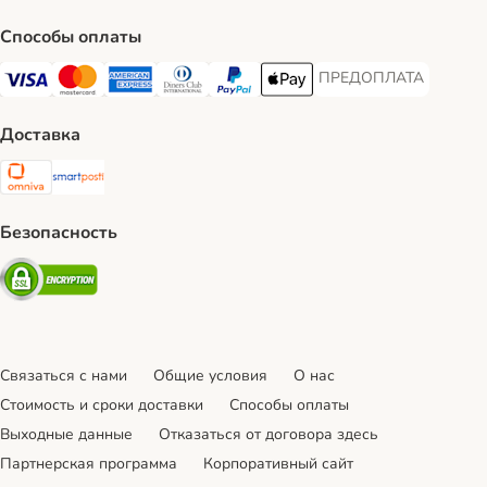
Способы оплаты
ПРЕДОПЛАТА
ПРЕДОПЛАТА Payment
Visa Payment Method
Mastercard Payment Method
American Express Payment Method
Diners Club Payment Method
PayPal Payment Method
Apple Pay Payment Method
Доставка
Omniva Shipping Method
SmartPosti Shipping Method
Безопасность
Security
Связаться с нами
Общие условия
О нас
Стоимость и сроки доставки
Cпособы оплаты
Выходные данные
Отказаться от договора здесь
Партнерская программа
Корпоративный сайт