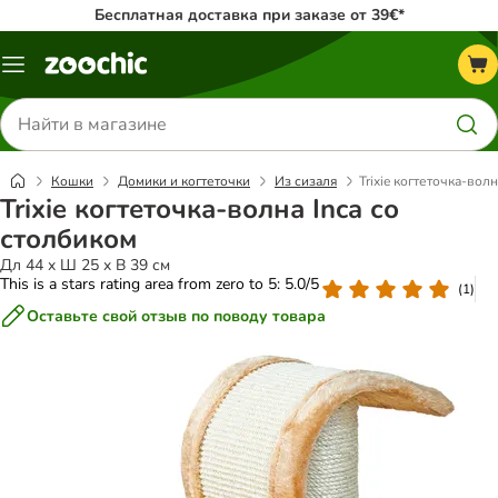
Бесплатная доставка при заказе от 39€*
Каталог
меню
Поиск
товаров
Кошки
Домики и когтеточки
Из сизаля
Trixie когтеточка-вол
Trixie когтеточка-волна Inca со
столбиком
Дл 44 x Ш 25 x В 39 см
This is a stars rating area from zero to 5: 5.0/5
(
1
)
Оставьте свой отзыв по поводу товара