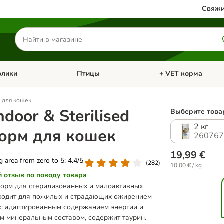
Свяжи
Поиск
товаров
олики
Птицы
+ VET корма
атегории: Кошки
Откройте меню категории: Грызуны и кролики
Откройте меню катег
рм для кошек
ndoor & Sterilised
Выберите товар
2 кг
корм для кошек
260767
19,99 €
ng area from zero to 5: 4.4/5
(
282
)
10,00 € / kg
й отзыв по поводу товара
корм для стерилизованных и малоактивных
дходит для пожилых и страдающих ожирением
 с адаптированным содержанием энергии и
м минеральным составом, содержит таурин.