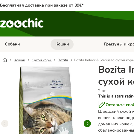
Бесплатная доставка при заказе от 39€*
Собаки
Кошки
Грызуны и кр
Откройте меню категории: Собаки
Откройте меню к
Кошки
Сухой корм
Bozita
Bozita Indoor & Sterilised сухой ко
Bozita I
сухой 
2 кг
This is a stars rati
Оставьте сво
Шведский сухой 
кошек, также по
домашних кошек,
сбалансированны