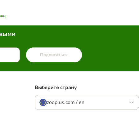
вки
рвыми
Подписаться
Выберите страну
zooplus.com / en