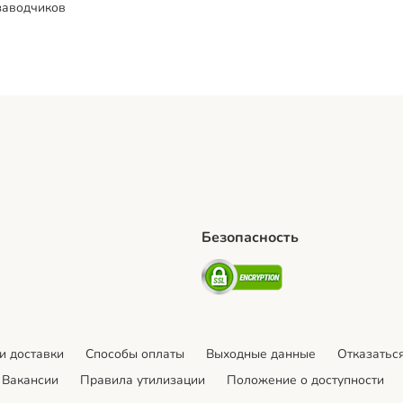
заводчиков
Безопасность
hipping Method
artPosti Shipping Method
Security
и доставки
Cпособы оплаты
Выходные данные
Отказаться
Вакансии
Правила утилизации
Положение о доступности