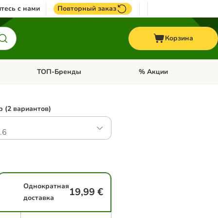
тесь с нами
Повторный заказ
Корзина
ТОП-Бренды
% Акции
ории: Птицы
Откройте меню категории: + VET корма
Откройте меню категории
 (2 вариантов)
.6
Однократная
19,99 €
доставка