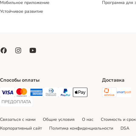
Мобильное приложение
Программа для 
Устойчивое развитие
Способы оплаты
Доставка
Omniva S
Sm
Visa Payment Method
Mastercard Payment Method
American Express Payment Method
Diners Club Payment Method
PayPal Payment Method
Apple Pay Payment Method
ПРЕДОПЛАТА
ПРЕДОПЛАТА Payment Method
Связаться с нами
Общие условия
О нас
Стоимость и срок
Корпоративный сайт
Политика конфиденциальности
DSA