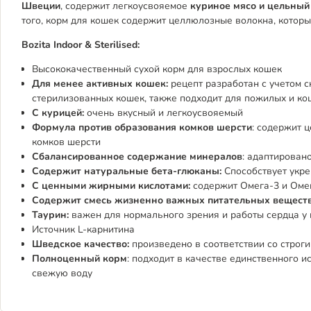
Швеции
, содержит легкоусвояемое
куриное мясо и цельный 
того, корм для кошек содержит целлюлозные волокна, которы
Bozita Indoor & Sterilised:
Высококачественный сухой корм для взрослых кошек
Для менее активных кошек:
рецепт разработан с учетом 
стерилизованных кошек, также подходит для пожилых и ко
С курицей:
очень вкусный и легкоусвояемый
Формула против образования комков шерсти
: содержит 
комков шерсти
Сбалансированное содержание минералов
: адаптирован
Содержит натуральные бета-глюканы:
Способствует укр
С ценными жирными кислотами:
содержит Омега-3 и Омег
Содержит смесь жизненно важных питательных веществ
Таурин:
важен для нормального зрения и работы сердца у
Источник L-карнитина
Шведское качество:
произведено в соответствии со строг
Полноценный корм
: подходит в качестве единственного 
свежую воду