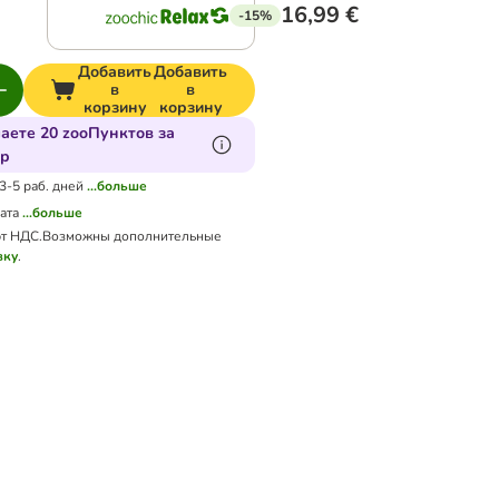
16,99 €
-15%
Добавить
Добавить
в
в
корзину
корзину
аете 20 zooПунктов за
ар
 3-5 раб. дней
...больше
ата
...больше
т НДС.
Возможны дополнительные
вку
.