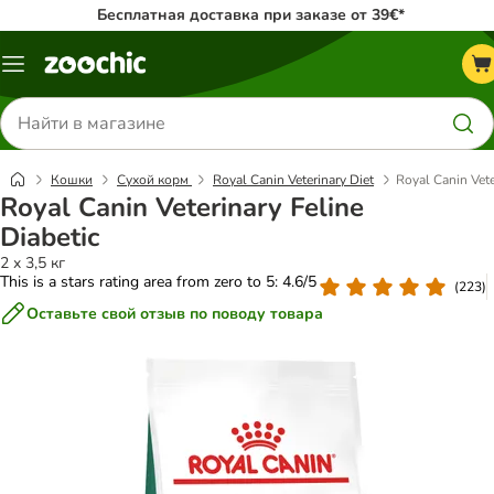
Бесплатная доставка при заказе от 39€*
Каталог
меню
Поиск
товаров
Кошки
Сухой корм
Royal Canin Veterinary Diet
Royal Canin Vete
Royal Canin Veterinary Feline
Diabetic
2 x 3,5 кг
This is a stars rating area from zero to 5: 4.6/5
(
223
)
Оставьте свой отзыв по поводу товара