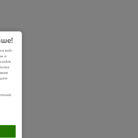
чше!
ем веб-
ры и
cookie
более
также
ашем
чтений