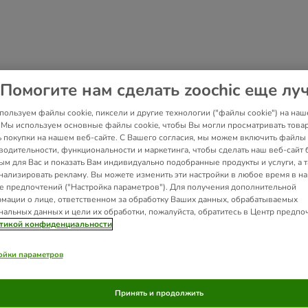
Помогите нам сделать zoochic еще лу
пользуем файлы cookie, пиксели и другие технологии ("файлы cookie") на наш
. Мы используем основные файлы cookie, чтобы Вы могли просматривать това
ь покупки на нашем веб-сайте. С Вашего согласия, мы можем включить файлы 
водительности, функциональности и маркетинга, чтобы сделать наш веб-сайт 
ым для Вас и показать Вам индивидуально подобранные продукты и услуги, а 
нализировать рекламу. Вы можете изменить эти настройки в любое время в н
е предпочтений ("Настройка параметров"). Для получения дополнительной
мации о лице, ответственном за обработку Ваших данных, обрабатываемых
нальных данных и цели их обработки, пожалуйста, обратитесь в Центр предпо
тикой конфиденциальности
ойки параметров
Принять и продолжить