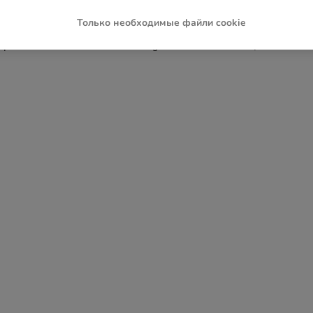
Только необходимые файли cookie
ception has occurred while loading
www.zoochic-eu.ru
(see the
brow