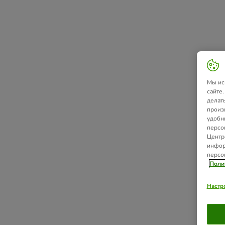
Мы ис
сайте
делат
произ
удобн
персо
Центр
инфор
персо
Поли
Настр