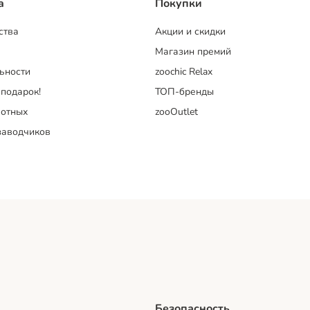
a
Покупки
ства
Акции и скидки
Магазин премий
ьности
zoochic Relax
 подарок!
ТОП-бренды
отных
zooOutlet
заводчиков
Безопасность