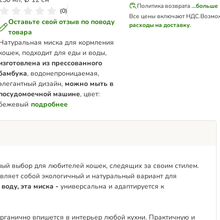
Политика возврата
...больше
(
0
)
Все цены включают НДС.
Возмо
Оставьте свой отзыв по поводу
расходы на доставку
.
товара
Натуральная миска для кормления
кошек, подходит для еды и воды,
изготовлена из прессованного
бамбука
, водонепроницаемая,
элегантный дизайн,
можно мыть в
посудомоечной машине
, цвет:
бежевый
подробнее
ьный выбор для любителей кошек, следящих за своим стилем.
тавляет собой экологичный и натуральный вариант для
 воду, эта миска -
универсальна и адаптируется к
органично впишется в интерьер любой кухни. Практичную и