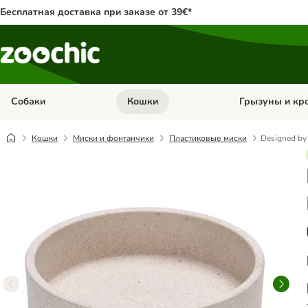
Бесплатная доставка при заказе от 39€*
Собаки
Кошки
Грызуны и кр
Откройте меню категории: Собаки
Откройте меню к
Кошки
Миски и фонтанчики
Пластиковые миски
Designed by