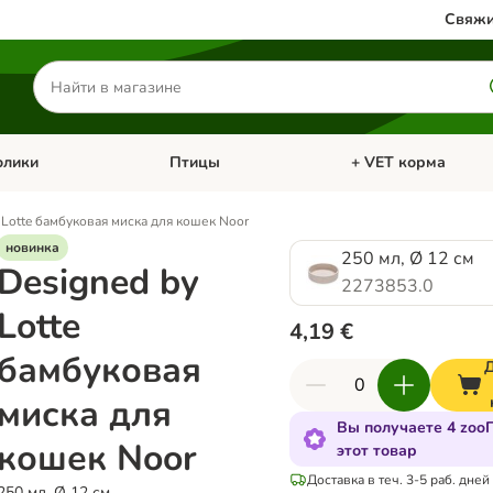
Свяжи
Поиск
товаров
олики
Птицы
+ VET корма
атегории: Кошки
Откройте меню категории: Грызуны и кролики
Откройте меню катег
 Lotte бамбуковая миска для кошек Noor
новинка
250 мл, Ø 12 см
Designed by
2273853.0
Lotte
4,19 €
бамбуковая
миска для
Вы получаете 4 zoo
кошек Noor
этот товар
Доставка в теч. 3-5 раб. дней
250 мл, Ø 12 см