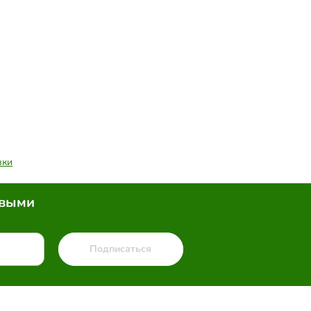
вки
рвыми
Подписаться