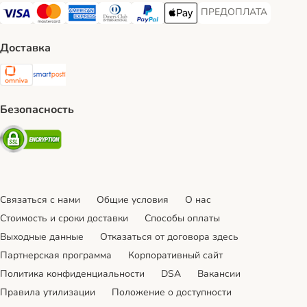
ПРЕДОПЛАТА
ПРЕДОПЛАТА Payment
Visa Payment Method
Mastercard Payment Method
American Express Payment Method
Diners Club Payment Method
PayPal Payment Method
Apple Pay Payment Method
Доставка
Omniva Shipping Method
SmartPosti Shipping Method
Безопасность
Security
Связаться с нами
Общие условия
О нас
Стоимость и сроки доставки
Cпособы оплаты
Выходные данные
Отказаться от договора здесь
Партнерская программа
Корпоративный сайт
Политика конфиденциальности
DSA
Вакансии
Правила утилизации
Положение о доступности