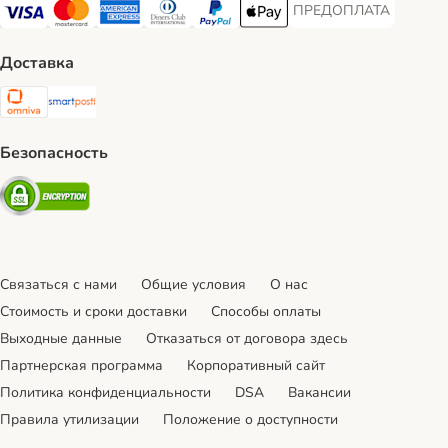
ПРЕДОПЛАТА
ПРЕДОПЛАТА Payment
Visa Payment Method
Mastercard Payment Method
American Express Payment Method
Diners Club Payment Method
PayPal Payment Method
Apple Pay Payment Method
Доставка
Omniva Shipping Method
SmartPosti Shipping Method
Безопасность
Security
Связаться с нами
Общие условия
О нас
Стоимость и сроки доставки
Cпособы оплаты
Выходные данные
Отказаться от договора здесь
Партнерская программа
Корпоративный сайт
Политика конфиденциальности
DSA
Вакансии
Правила утилизации
Положение о доступности