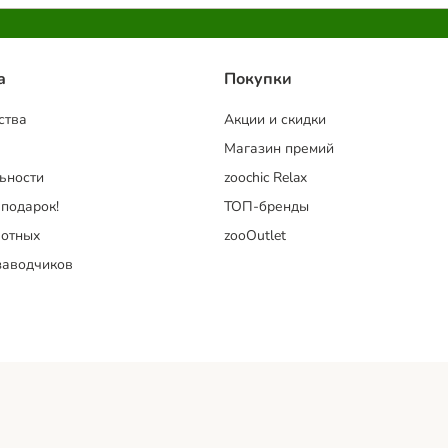
a
Покупки
ства
Акции и скидки
Магазин премий
ьности
zoochic Relax
 подарок!
ТОП-бренды
отных
zooOutlet
заводчиков