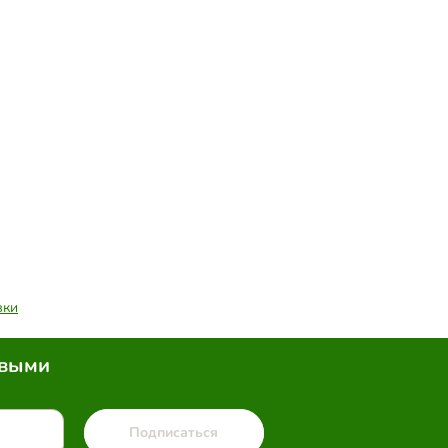
вки
рвыми
Подписаться