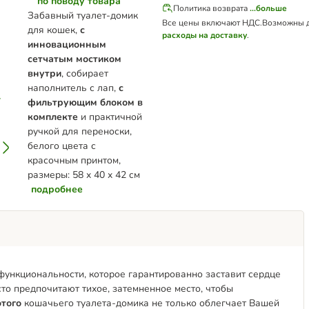
по поводу товара
Политика возврата
...больше
Забавный туалет-домик
Все цены включают НДС.
Возможны 
для кошек,
с
расходы на доставку
.
инновационным
сетчатым мостиком
внутри
, собирает
наполнитель с лап,
с
фильтрующим блоком в
комплекте
и практичной
ручкой для переноски,
белого цвета с
красочным принтом,
размеры: 58 x 40 x 42 см
подробнее
 функциональности, которое гарантированно заставит сердце
то предпочитают тихое, затемненное место, чтобы
этого
кошачьего туалета-домика не только облегчает Вашей