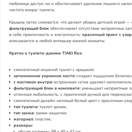
любимице доступ, но и обеспечивает удаление лишнего напол
чистоту вокруг туалета.
Крышка легко снимается, что делает уборку детской игрой —
фильтрующий блок
обеспечивает отсутствие неприятных запа
в себе практичность и элегантность:
красочный принт с узо
вписывается в любой интерьер ванной комнаты.
Кратко о туалете-домике TIAKI Rex:
симпатичный кошачий туалет с крышкой;
затемненное укромное место:
создает ощущение безопасн
с мостиком внутри:
встроенная сетка удаляет наполнитель 
фильтрующий блок в комплекте:
уменьшает неприятные з
отличная мобильность: с практичной ручкой для переноски;
симпатичный дизайн: матовый белый цвет с красочным узо
тип туалета:
туалет-домик;
тип замка:
замки-защелки;
материал:
пластик;
размеры:
общие размеры: 58 x 40 x 42 см;