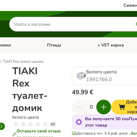
Свяжи
Поиск
товаров
олики
Птицы
+ VET корма
атегории: Кошки
Откройте меню категории: Грызуны и кролики
Откройте меню катег
TIAKI Rex туалет-домик
TIAKI
белого цвета
1991766.0
Rex
49,99 €
туалет-
Доба
домик
кор
белого цвета
Вы получаете 50 zooПун
(
0
)
этот товар
Оставьте свой отзыв
Доставка в теч. 3-5 раб. дней
...б