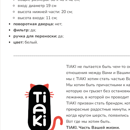
вход: диаметр 19 см
высота нижней части: 20 см;
высота входа: 11 см;
поворотная дверца:
нет;
фильтр:
да;
ручка для переноски:
да;
цвет:
белый.
_________________________________________________________
TIAKI не пытается быть чем-то 
отношения между Вами и Вашим п
мы с TIAKI хотим стать частью 
Мы хотим быть причастными к ка
которую он грызет без остановки
лежанка, в которой он проводит
TIAKI призван стать брендом, ко
прекрасные радостные минуты, к
когда кругом шерсть, появилис
Вот где мы хотим быть.
TIAKI. Часть Вашей жизни.