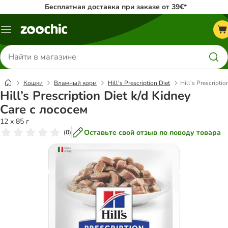
Бесплатная доставка при заказе от 39€*
Каталог
меню
Поиск
товаров
Кошки
Влажный корм
Hill's Prescription Diet
Hill’s Prescripti
Hill’s Prescription Diet k/d Kidney
Care с лососем
12 x 85 г
Оставьте свой отзыв по поводу товара
(
0
)