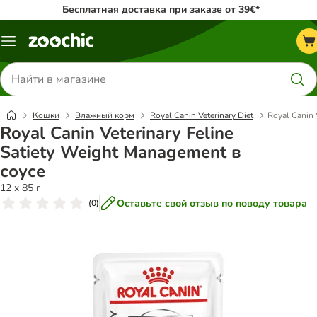
Бесплатная доставка при заказе от 39€*
Каталог
меню
Поиск
товаров
Кошки
Влажный корм
Royal Canin Veterinary Diet
Royal Canin 
Royal Canin Veterinary Feline
Satiety Weight Management в
соусе
12 x 85 г
Оставьте свой отзыв по поводу товара
(
0
)