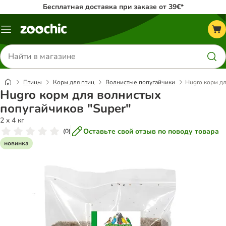
Бесплатная доставка при заказе от 39€*
Каталог
меню
Поиск
товаров
Птицы
Корм для птиц
Волнистые попугайчики
Hugro корм дл
Hugro корм для волнистых
попугайчиков "Super"
2 x 4 кг
Оставьте свой отзыв по поводу товара
(
0
)
новинка