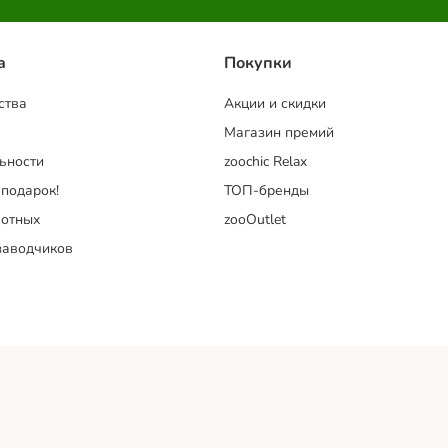
a
Покупки
ства
Акции и скидки
Магазин премий
ьности
zoochic Relax
 подарок!
ТОП-бренды
отных
zooOutlet
заводчиков