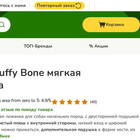
тесь с нами
Повторный заказ
Корзина
ТОП-Бренды
% Акции
ории: Птицы
Откройте меню категории: + VET корма
Откройте меню категории
luffy Bone мягкая
а
g area from zero to 5: 4.9/5
(
40
)
 отзыв по поводу товара
ая лежанка для собак маленьких пород, с двусторонней подушкой
истый плюш с внутренней стороны
, низкий вход и широкий
му можно прижаться,
дополнительная подушка
в форме кости, из
бнее