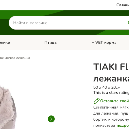
Свяжи
Поиск
товаров
олики
Птицы
+ VET корма
атегории: Кошки
Откройте меню категории: Грызуны и кролики
Откройте меню катег
one мягкая лежанка
TIAKI F
лежанк
50 x 40 x 20см
This is a stars ratin
Оставьте свой
Симпатичная мягк
для лежания,
пуш
бортик, к которо
полиэстера
подро