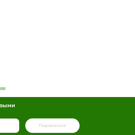
вки
рвыми
Подписаться