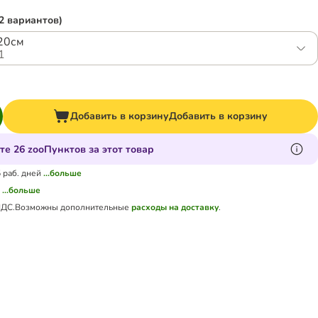
2 вариантов)
 20см
1
Добавить в корзину
Добавить в корзину
те 26 zooПунктов за этот товар
5 раб. дней
...больше
а
...больше
НДС.
Возможны дополнительные
расходы на доставку
.