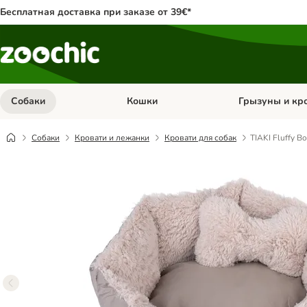
Бесплатная доставка при заказе от 39€*
Собаки
Кошки
Грызуны и кр
Откройте меню категории: Собаки
Откройте меню к
Собаки
Кровати и лежанки
Кровати для собак
TIAKI Fluffy B