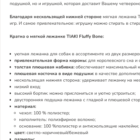
подушкой, но и игрушкой, которая доставит Вашему четвероно
Благодаря нескользящей нижней стороне
мягкая лежанка TI
игр. И самое привлекательное: игрушку можно стирать в сти
Кратко о мягкой лежанке TIAKI Fluffy Bone:
уютная лежанка для собак в ассортименте из двух размеро
привлекательная форма короны:
для королевского сна и 
толстая плюшевая набивка:
обеспечивает максимальный к
плюшевая косточка в виде подушки:
в качестве дополнит
нескользящая нижняя сторона: удерживает лежанку на мес
низкий вход;
высокий бортик: можно прислониться и уютно устроиться;
двусторонняя подушка-лежанка с гладкой и плюшевой стор
материал:
чехол: 100 % полиэстер;
наполнитель: полиэфирное волокно;
основание: 100 %полиэстер и антискользящие наклейки;
цвет:
светло-коричневый/бежевый
размеры: