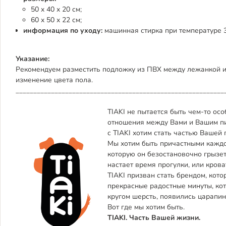
50 x 40 x 20 см;
60 x 50 x 22 см;
информация по уходу:
машинная стирка при температуре 3
Указание:
Рекомендуем разместить подложку из ПВХ между лежанкой и
изменение цвета пола.
___________________________________________________________
TIAKI не пытается быть чем-то ос
отношения между Вами и Вашим пит
с TIAKI хотим стать частью Вашей
Мы хотим быть причастными каждо
которую он безостановочно грызет
настает время прогулки, или крова
TIAKI призван стать брендом, кото
прекрасные радостные минуты, кот
кругом шерсть, появились царапи
Вот где мы хотим быть.
TIAKI. Часть Вашей жизни.