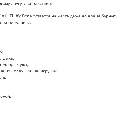
гому другу удовольствие.
AKI Fluffy Bone остается на месте даже во время бурных
ральной машине.
в;
отдыха;
омфорт и уют;
ельной подушки или игрушки;
те;
оной;