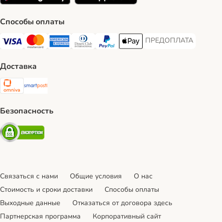
Способы оплаты
ПРЕДОПЛАТА
ПРЕДОПЛАТА Payment
Visa Payment Method
Mastercard Payment Method
American Express Payment Method
Diners Club Payment Method
PayPal Payment Method
Apple Pay Payment Method
Доставка
Omniva Shipping Method
SmartPosti Shipping Method
Безопасность
Security
Связаться с нами
Общие условия
О нас
Стоимость и сроки доставки
Cпособы оплаты
Выходные данные
Отказаться от договора здесь
Партнерская программа
Корпоративный сайт