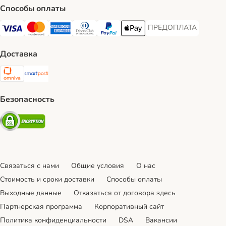
Способы оплаты
ПРЕДОПЛАТА
ПРЕДОПЛАТА Payment
Visa Payment Method
Mastercard Payment Method
American Express Payment Method
Diners Club Payment Method
PayPal Payment Method
Apple Pay Payment Method
Доставка
Omniva Shipping Method
SmartPosti Shipping Method
Безопасность
Security
Связаться с нами
Общие условия
О нас
Стоимость и сроки доставки
Cпособы оплаты
Выходные данные
Отказаться от договора здесь
Партнерская программа
Корпоративный сайт
Политика конфиденциальности
DSA
Вакансии