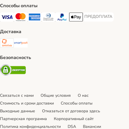
Способы оплаты
ПРЕДОПЛАТА
ПРЕДОПЛАТА Payment
Visa Payment Method
Mastercard Payment Method
American Express Payment Method
Diners Club Payment Method
PayPal Payment Method
Apple Pay Payment Method
Доставка
Omniva Shipping Method
SmartPosti Shipping Method
Безопасность
Security
Связаться с нами
Общие условия
О нас
Стоимость и сроки доставки
Cпособы оплаты
Выходные данные
Отказаться от договора здесь
Партнерская программа
Корпоративный сайт
Политика конфиденциальности
DSA
Вакансии