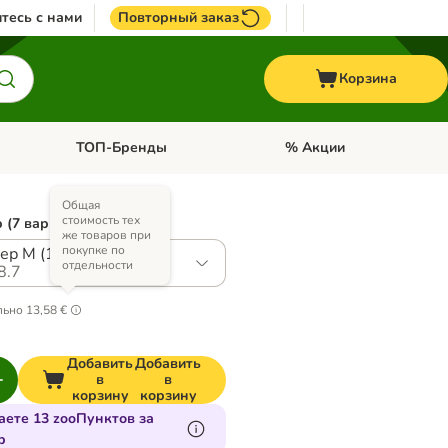
тесь с нами
Повторный заказ
Корзина
ТОП-Бренды
% Акции
ории: Птицы
Откройте меню категории: + VET корма
Откройте меню категории
Общая
стоимость тех
 (7 вариантов)
же товаров при
покупке по
ер M (15 - 20 см)
отдельности
8.7
льно
13,58 €
Добавить
Добавить
в
в
корзину
корзину
аете 13 zooПунктов за
р