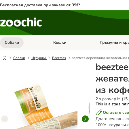
Бесплатная доставка при заказе от 39€*
Собаки
Кошки
Грызуны и кр
Откройте меню категории: Собаки
Откройте меню к
Собаки
Игрушки
Beeztees
beeztees деревянная жевательная
beezte
жевате
из коф
2 x размер M (15 
This is a stars rat
Оставьте сво
Долговечная жев
100% натурально