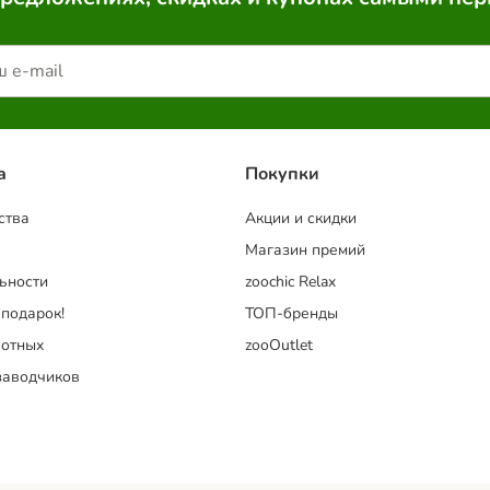
a
Покупки
ства
Акции и скидки
Магазин премий
ьности
zoochic Relax
 подарок!
ТОП-бренды
отных
zooOutlet
заводчиков