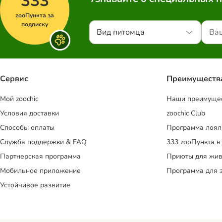
333
zooПункта за
подписку
Вид питомца
Сервис
Преимуществ
Mой zoochic
Наши преимуще
Условия доставки
zoochic Club
Способы оплаты
Программа лоял
Служба поддержки & FAQ
333 zooПункта в
Партнерская программа
Приюты для жив
Мобильное приложение
Программа для 
Устойчивое развитие