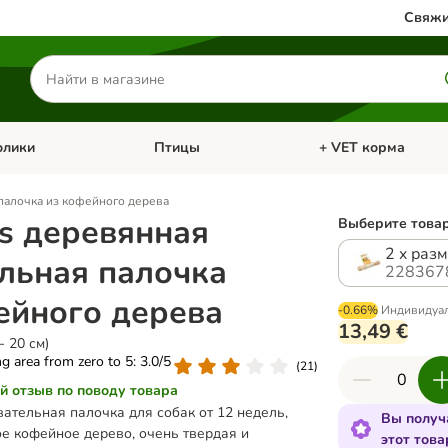
Свяжи
Поиск
товаров
олики
Птицы
+ VET корма
атегории: Кошки
Откройте меню категории: Грызуны и кролики
Откройте меню катег
 палочка из кофейного дерева
es деревянная
Выберите товар
2 x разм
льная палочка
228367
ейного дерева
-0.66%
Индивидуа
13,49 €
- 20 см)
ing area from zero to 5: 3.0/5
(
21
)
й отзыв по поводу товара
ательная палочка для собак от 12 недель,
Вы получ
е кофейное дерево, очень твердая и
этот това