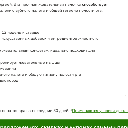
ергией. Эта прочная жевательная палочка
способствует
далению зубного налета и общей гигиене полости рта.
 12 недель и старше
 искусственных добавок и ингредиентов животного
 жевательным конфетам, идеально подходит для
 тренирует жевательные мышцы
 жевании
ного налета и общую гигиену полости рта
ных пород
цена товара за последние 30 дней. *
Применяются условия доста
предложениях, скидках и купонах самыми пе