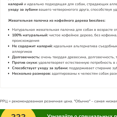
калорий
и идеально подходящая для собак, страдающих алл
уходу за зубами
вашего четвероногого друга, способствуя у
Жевательная палочка из кофейного дерева beeztees:
Натуральная жевательная палочка для собак в возрасте от
100% натуральный:
чистое кофейное дерево, без кофеина,
происхождения
Не содержит калорий:
идеальная альтернатива съедобным
аллергиков
Долговечность:
очень твердая древесина, долговечность,
Против скуки:
удовлетворяет естественную потребность в
Способствует уходу за зубами:
поддерживает стирание зуб
Несколько размеров:
адаптированы к челюстям собак раз
РРЦ = рекомендованная розничная цена. "Обычно" – самая низкая 
Узнавайте о специальных 