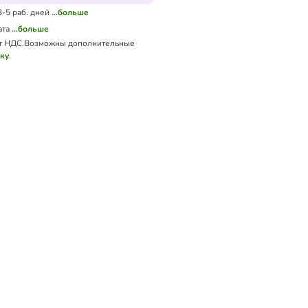
3-5 раб. дней
...больше
ата
...больше
т НДС.
Возможны дополнительные
вку
.