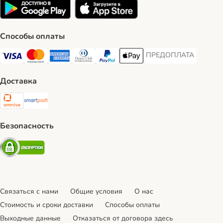
Способы оплаты
ПРЕДОПЛАТА
ПРЕДОПЛАТА Payment
Visa Payment Method
Mastercard Payment Method
American Express Payment Method
Diners Club Payment Method
PayPal Payment Method
Apple Pay Payment Method
Доставка
Omniva Shipping Method
SmartPosti Shipping Method
Безопасность
Security
Связаться с нами
Общие условия
О нас
Стоимость и сроки доставки
Cпособы оплаты
Выходные данные
Отказаться от договора здесь