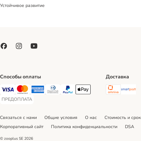
Устойчивое развитие
Способы оплаты
Доставка
Omniva S
Sm
Visa Payment Method
Mastercard Payment Method
American Express Payment Method
Diners Club Payment Method
PayPal Payment Method
Apple Pay Payment Method
ПРЕДОПЛАТА
ПРЕДОПЛАТА Payment Method
Связаться с нами
Общие условия
О нас
Стоимость и срок
Корпоративный сайт
Политика конфиденциальности
DSA
© zooplus SE
2026