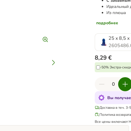
С забавным
Идеальный д
Из плюша
подробнее
25 x 8,5 x
2605486.
8,29 €
-50% Экстра-скидк
Вы получае
Доставка в теч. 3-
Политика возврат
Все цены включают 