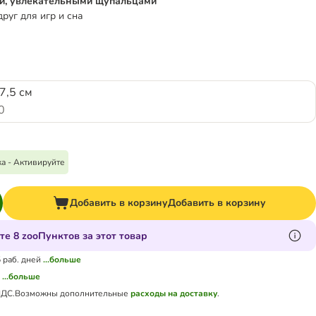
и, увлекательными щупальцами
руг для игр и сна
 7,5 см
0
а - Активируйте
Добавить в корзину
Добавить в корзину
те 8 zooПунктов за этот товар
5 раб. дней
...больше
а
...больше
НДС.
Возможны дополнительные
расходы на доставку
.