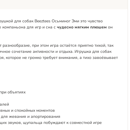
грушкой для собак Beeztees Осьминог Эми это чувство
е компаньона для игр и сна с
чудесно мягким плюшем
он
разнообразие, при этом игра остаётся приятно тихой, так
ичное сочетание активности и отдыха. Игрушка для собак
я, которое не громко требует внимания, а тихо завоёвывает
при объятиях
талей
ивных и спокойных моментов
 для жевания и апортирования
щих звуков, щупальца побуждают к совместной игре