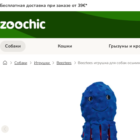
Бесплатная доставка при заказе от 39€*
Собаки
Кошки
Грызуны и кр
Откройте меню категории: Собаки
Откройте меню к
Собаки
Игрушки
Beeztees
Beeztees игрушка для собак осьми