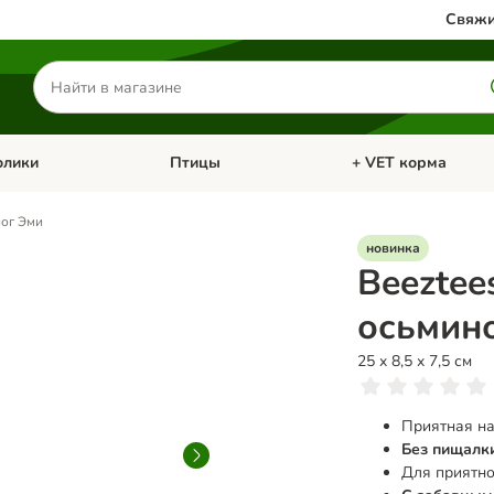
Свяжи
Поиск
товаров
олики
Птицы
+ VET корма
атегории: Кошки
Откройте меню категории: Грызуны и кролики
Откройте меню катег
ног Эми
новинка
Beeztee
осьмин
25 x 8,5 x 7,5 см
Приятная на
Без пищалк
Для приятно