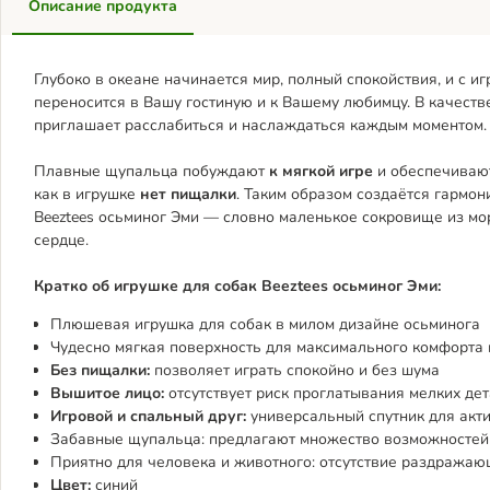
Описание продукта
Глубоко в океане начинается мир, полный спокойствия, и с и
переносится в Вашу гостиную и к Вашему любимцу. В качеств
приглашает расслабиться и наслаждаться каждым моментом.
Плавные щупальца побуждают
к мягкой игре
и обеспечивают 
как в игрушке
нет пищалки
. Таким образом создаётся гармон
Beeztees осьминог Эми — словно маленькое сокровище из мор
сердце.
Кратко об игрушке для собак Beeztees осьминог Эми:
Плюшевая игрушка для собак в милом дизайне осьминога
Чудесно мягкая поверхность для максимального комфорта 
Без пищалки:
позволяет играть спокойно и без шума
Вышитое лицо:
отсутствует риск проглатывания мелких де
Игровой и спальный друг:
универсальный спутник для акт
Забавные щупальца: предлагают множество возможностей
Приятно для человека и животного: отсутствие раздражаю
Цвет:
синий