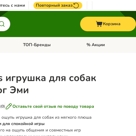
тесь с нами
Повторный заказ
Корзина
ТОП-Бренды
% Акции
ории: Птицы
Откройте меню категории: + VET корма
Откройте меню категории
s игрушка для собак
ог Эми
Оставьте свой отзыв по поводу товара
(
0
)
 ощупь игрушка для собак из мягкого плюша
и для спокойной игры
го на ощупь общения и совместных игр