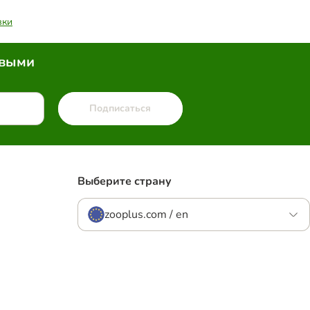
вки
рвыми
Подписаться
Выберите страну
zooplus.com / en