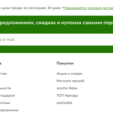
цена товара за последние 30 дней. *
Применяются условия доста
предложениях, скидках и купонах самыми пе
a
Покупки
ства
Акции и скидки
Магазин премий
ьности
zoochic Relax
 подарок!
ТОП-бренды
отных
zooOutlet
заводчиков