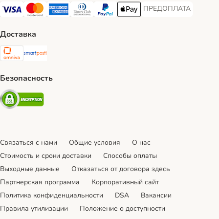
ПРЕДОПЛАТА
ПРЕДОПЛАТА Payment
Visa Payment Method
Mastercard Payment Method
American Express Payment Method
Diners Club Payment Method
PayPal Payment Method
Apple Pay Payment Method
Доставка
Omniva Shipping Method
SmartPosti Shipping Method
Безопасность
Security
Связаться с нами
Общие условия
О нас
Стоимость и сроки доставки
Cпособы оплаты
Выходные данные
Отказаться от договора здесь
Партнерская программа
Корпоративный сайт
Политика конфиденциальности
DSA
Вакансии
Правила утилизации
Положение о доступности