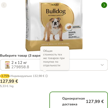
Общая
стоимость тех
Выберите товар (3 вариантов)
же товаров при
покупке по
2 x 12 кг
отдельности
279858.8
-3.75%
Индивидуально
132,98 €
127,99 €
5,33 € / kg
Однократная
127,99 €
доставка