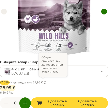
Общая
стоимость тех
Выберите товар (6 вариантов)
же товаров при
покупке по
4 x 1 кг: Новый рецепт
отдельности
576072.8
-7.05%
Индивидуально
27,96 €
25,99 €
6,50 € / kg
Добавить в
Добавить в
корзину
корзину