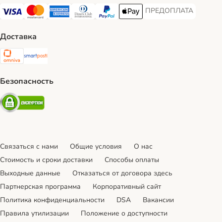
ПРЕДОПЛАТА
ПРЕДОПЛАТА Payment
Visa Payment Method
Mastercard Payment Method
American Express Payment Method
Diners Club Payment Method
PayPal Payment Method
Apple Pay Payment Method
Доставка
Omniva Shipping Method
SmartPosti Shipping Method
Безопасность
Security
Связаться с нами
Общие условия
О нас
Стоимость и сроки доставки
Cпособы оплаты
Выходные данные
Отказаться от договора здесь
Партнерская программа
Корпоративный сайт
Политика конфиденциальности
DSA
Вакансии
Правила утилизации
Положение о доступности