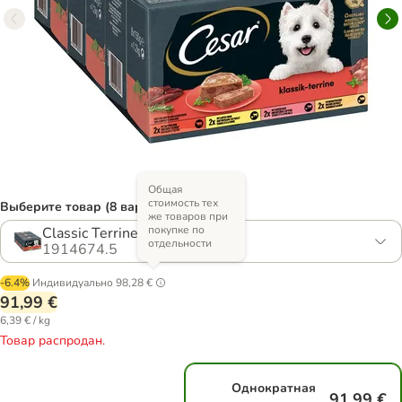
Общая
стоимость тех
Выберите товар (8 вариантов)
же товаров при
покупке по
Classic Terrine, 96 x 150 г
отдельности
1914674.5
-6.4%
Индивидуально
98,28 €
91,99 €
6,39 € / kg
Товар распродан.
Однократная
91,99 €