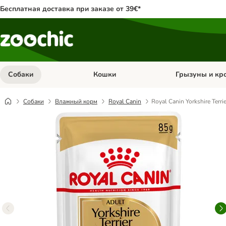
Бесплатная доставка при заказе от 39€*
Собаки
Кошки
Грызуны и кр
Откройте меню категории: Собаки
Откройте меню к
Собаки
Влажный корм
Royal Canin
Royal Canin Yorkshire Terr