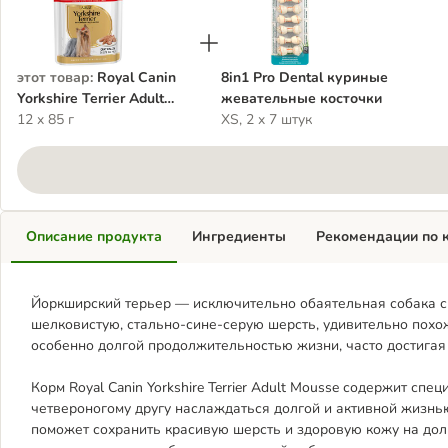
этот товар
:
Royal Canin
8in1 Pro Dental куриные
Yorkshire Terrier Adult
жевательные косточки
Mousse
12 x 85 г
XS, 2 x 7 штук
Описание продукта
Ингредиенты
Рекомендации по 
Йоркширский терьер — исключительно обаятельная собака с 
шелковистую, стально-сине-серую шерсть, удивительно похо
особенно долгой продолжительностью жизни, часто достигая 
Корм Royal Canin Yorkshire Terrier Adult Mousse содержит с
четвероногому другу наслаждаться долгой и активной жизнь
поможет сохранить красивую шерсть и здоровую кожу на дол