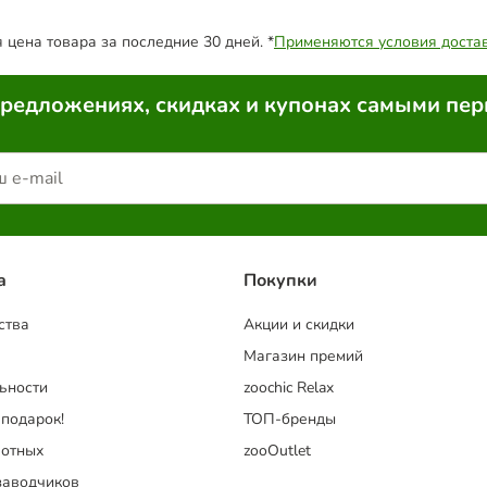
цена товара за последние 30 дней. *
Применяются условия доста
предложениях, скидках и купонах самыми пе
a
Покупки
ства
Акции и скидки
Магазин премий
ьности
zoochic Relax
 подарок!
ТОП-бренды
отных
zooOutlet
заводчиков