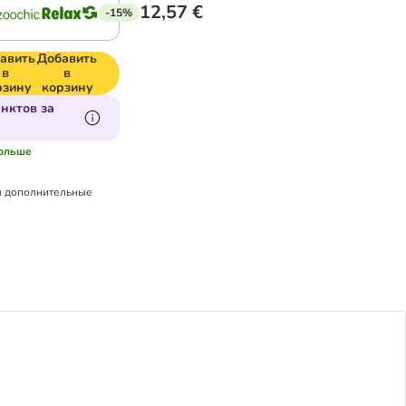
12,57 €
-15%
авить
Добавить
в
в
рзину
корзину
нктов за
больше
 дополнительные