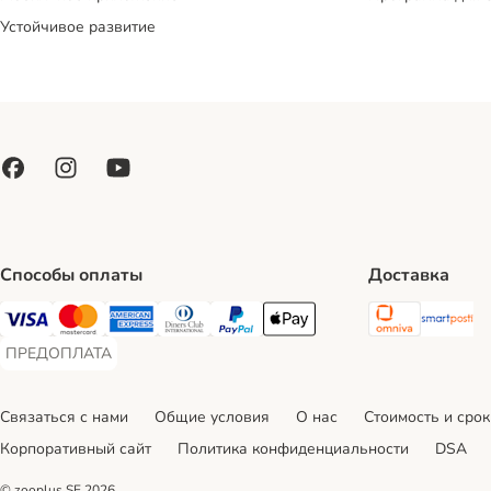
Устойчивое развитие
Способы оплаты
Доставка
Omniva S
Sm
Visa Payment Method
Mastercard Payment Method
American Express Payment Method
Diners Club Payment Method
PayPal Payment Method
Apple Pay Payment Method
ПРЕДОПЛАТА
ПРЕДОПЛАТА Payment Method
Связаться с нами
Общие условия
О нас
Стоимость и срок
Корпоративный сайт
Политика конфиденциальности
DSA
© zooplus SE
2026