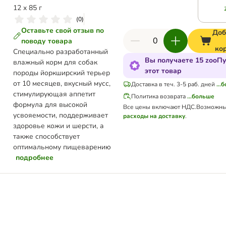
12 x 85 г
(
0
)
Оставьте свой отзыв по
Доб
поводу товара
ко
Специально разработанный
Вы получаете 15 zooПу
влажный корм для собак
этот товар
породы йоркширский терьер
от 10 месяцев, вкусный мусс,
Доставка в теч. 3-5 раб. дней
...
стимулирующая аппетит
Политика возврата
...больше
формула для высокой
Все цены включают НДС.
Возможны
усвояемости, поддерживает
расходы на доставку
.
здоровье кожи и шерсти, а
также способствует
оптимальному пищеварению
подробнее
ельные косточки