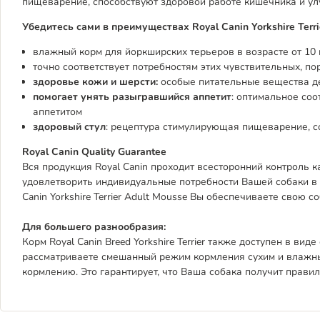
пищеварение, способствуют здоровой работе кишечника и ул
Убедитесь сами в преимуществах Royal Canin Yorkshire Terri
влажный корм для йоркширских терьеров в возрасте от 10
точно соответствует потребностям этих чувствительных, по
здоровье кожи и шерсти:
особые питательные вещества д
помогает унять разыгравшийся аппетит
: оптимальное со
аппетитом
здоровый стул
: рецептура стимулирующая пищеварение, с
Royal Canin Quality Guarantee
Вся продукция Royal Canin проходит всесторонний контроль к
удовлетворить индивидуальные потребности Вашей собаки в п
Canin Yorkshire Terrier Adult Mousse Вы обеспечиваете свою
Для большего разнообразия:
Корм Royal Canin Breed Yorkshire Terrier также доступен в ви
рассматриваете смешанный режим кормления сухим и влажны
кормлению. Это гарантирует, что Ваша собака получит правил