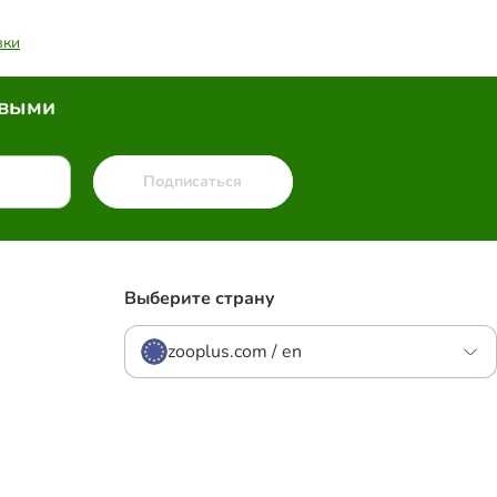
вки
рвыми
Подписаться
Выберите страну
zooplus.com / en