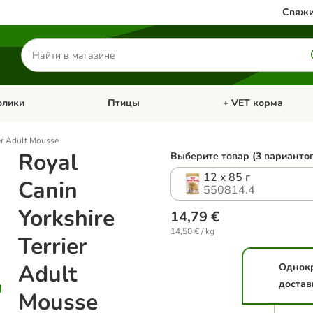
Свяжи
Поиск
товаров
олики
Птицы
+ VET корма
атегории: Кошки
Откройте меню категории: Грызуны и кролики
Откройте меню катег
ier Adult Mousse
Royal
Выберите товар (3 варианто
12 x 85 г
Canin
550814.4
Yorkshire
14,79 €
14,50 € / kg
Terrier
Adult
Однок
достав
Mousse