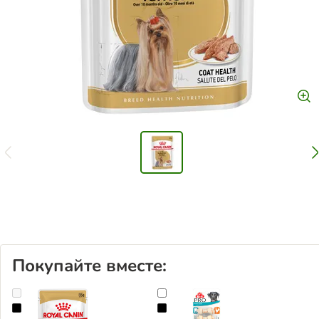
Покупайте вместе:
Royal Canin Yorkshire Terrier Adult Mousse
8in1 Pro Dental куриные жеват