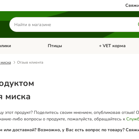
Свяжи
Поиск
товаров
олики
Птицы
+ VET корма
атегории: Кошки
Откройте меню категории: Грызуны и кролики
Откройте меню катег
 миска
Отзыв клиента
родуктом
я миска
у этот продукт? Поделитесь своим мнением, опубликовав отзыв! 
 какие-либо вопросы о продукте, пожалуйста, обращайтесь к
Служб
м или доставкой? Возможно, у Вас есть вопрос по товару? Свяж