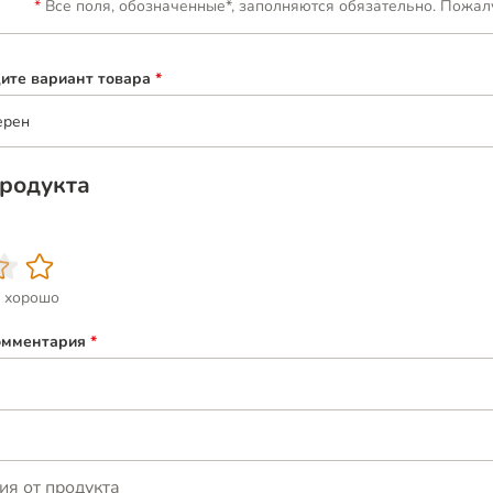
Все поля, обозначенные*, заполняются обязательно. Пожал
ите вариант товара
*
ерен
родукта
 хорошо
омментария
*