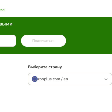
вки
рвыми
Подписаться
Выберите страну
zooplus.com / en