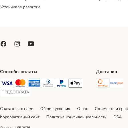
Устойчивое развитие
Способы оплаты
Доставка
Omniva S
Sm
Visa Payment Method
Mastercard Payment Method
American Express Payment Method
Diners Club Payment Method
PayPal Payment Method
Apple Pay Payment Method
ПРЕДОПЛАТА
ПРЕДОПЛАТА Payment Method
Связаться с нами
Общие условия
О нас
Стоимость и срок
Корпоративный сайт
Политика конфиденциальности
DSA
© zooplus SE
2026