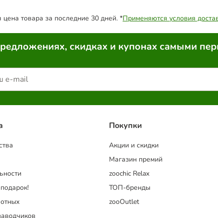
цена товара за последние 30 дней. *
Применяются условия доста
предложениях, скидках и купонах самыми пе
a
Покупки
ства
Акции и скидки
Магазин премий
ьности
zoochic Relax
 подарок!
ТОП-бренды
отных
zooOutlet
заводчиков