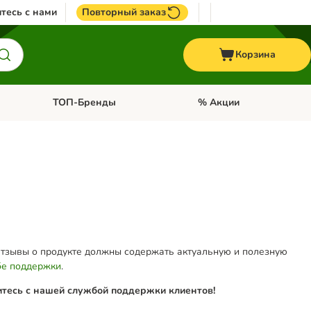
тесь с нами
Повторный заказ
Корзина
ТОП-Бренды
% Акции
ории: Птицы
Откройте меню категории: + VET корма
Откройте меню категории
Отзывы о продукте должны содержать актуальную и полезную
е поддержки
.
итесь с нашей службой поддержки клиентов!