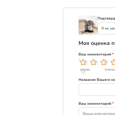
Подтверд
Я не ув
Моя оценка п
Ваш комментарий
*
1
2
3
4
5
плохо
очень
Название Вашего к
Ваш комментарий
*