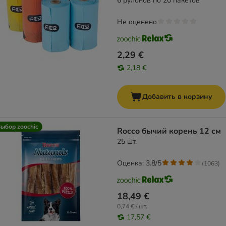
6 рулонов по 20 пакетов
Не оценено
2,29 €
2,18 €
Добавить в корзину
ыбор zoochic
Rocco бычий корень 12 см
25 шт.
Оценка: 3.8/5
(
1063
)
18,49 €
0,74 € / шт.
17,57 €