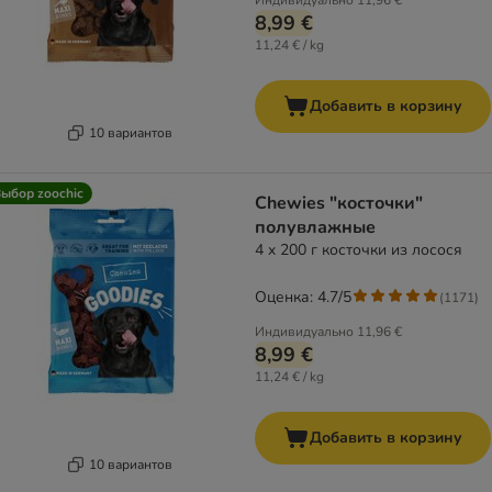
Индивидуально
11,96 €
8,99 €
11,24 € / kg
Добавить в корзину
10 вариантов
ыбор zoochic
Chewies "косточки"
полувлажные
4 x 200 г косточки из лосося
Оценка: 4.7/5
(
1171
)
Индивидуально
11,96 €
8,99 €
11,24 € / kg
Добавить в корзину
10 вариантов