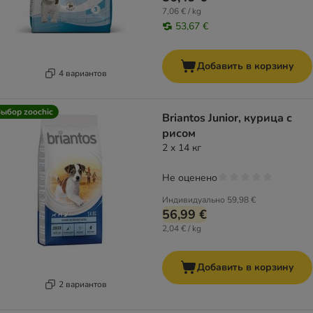
7,06 € / kg
53,67 €
Добавить в корзину
4 вариантов
ыбор zoochic
Briantos Junior, курица с
рисом
2 x 14 кг
Не оценено
Индивидуально
59,98 €
56,99 €
2,04 € / kg
Добавить в корзину
2 вариантов