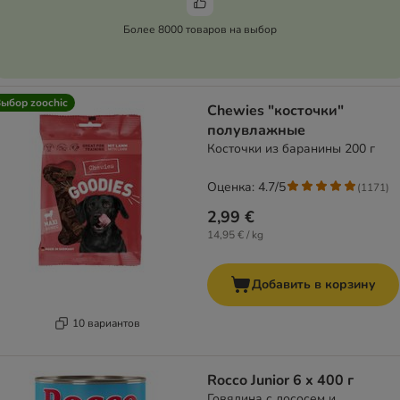
Более 8000 товаров на выбор
ыбор zoochic
Chewies "косточки"
полувлажные
Косточки из баранины 200 г
Оценка: 4.7/5
(
1171
)
2,99 €
14,95 € / kg
Добавить в корзину
10 вариантов
Rocco Junior 6 x 400 г
Говядина с лососем и