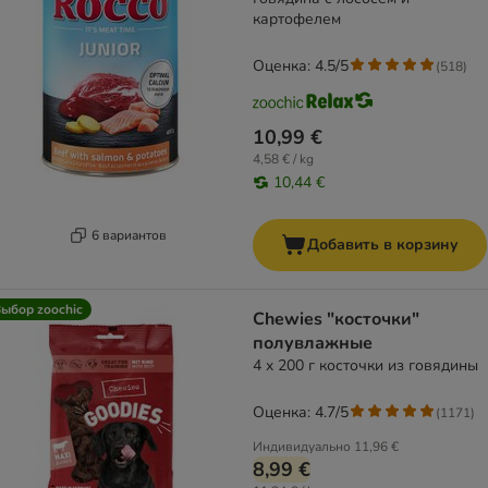
картофелем
Оценка: 4.5/5
(
518
)
10,99 €
4,58 € / kg
10,44 €
6 вариантов
Добавить в корзину
ыбор zoochic
Chewies "косточки"
полувлажные
4 x 200 г косточки из говядины
Оценка: 4.7/5
(
1171
)
Индивидуально
11,96 €
8,99 €