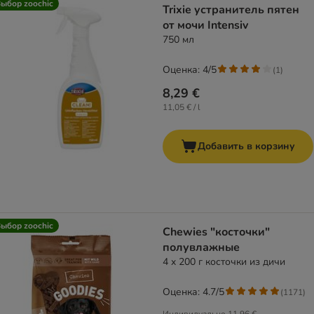
ыбор zoochic
Trixie устранитель пятен
от мочи Intensiv
750 мл
Оценка: 4/5
(
1
)
8,29 €
11,05 € / l
Добавить в корзину
ыбор zoochic
Chewies "косточки"
полувлажные
4 x 200 г косточки из дичи
Оценка: 4.7/5
(
1171
)