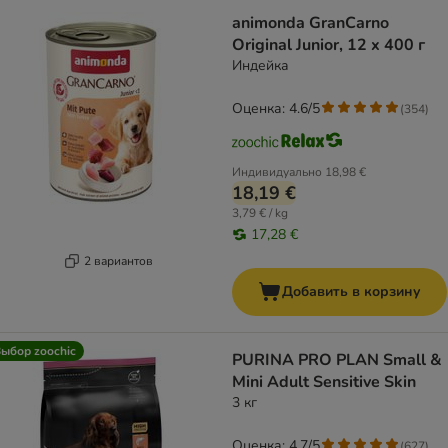
animonda GranCarno
Original Junior, 12 x 400 г
Индейка
Оценка: 4.6/5
(
354
)
Индивидуально
18,98 €
18,19 €
3,79 € / kg
17,28 €
2 вариантов
Добавить в корзину
ыбор zoochic
PURINA PRO PLAN Small &
Mini Adult Sensitive Skin
3 кг
Оценка: 4.7/5
(
627
)