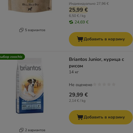
Индивидуально
27,96 €
25,99 €
6,50 € / kg
24,69 €
5 вариантов
Добавить в корзину
ыбор zoochic
Briantos Junior, курица с
рисом
14 кг
Не оценено
29,99 €
2,14 € / kg
Добавить в корзину
2 вариантов