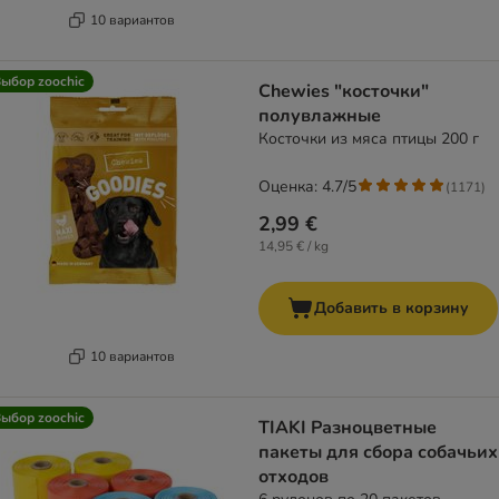
10 вариантов
ыбор zoochic
Chewies "косточки"
полувлажные
Косточки из мяса птицы 200 г
Оценка: 4.7/5
(
1171
)
2,99 €
14,95 € / kg
Добавить в корзину
10 вариантов
ыбор zoochic
TIAKI Разноцветные
пакеты для сбора собачьих
отходов