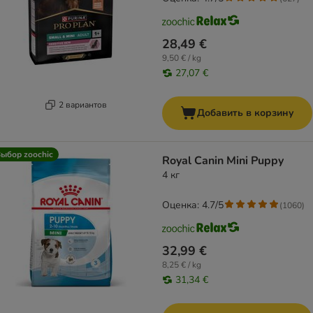
28,49 €
9,50 € / kg
27,07 €
2 вариантов
Добавить в корзину
ыбор zoochic
Royal Canin Mini Puppy
4 кг
Оценка: 4.7/5
(
1060
)
32,99 €
8,25 € / kg
31,34 €