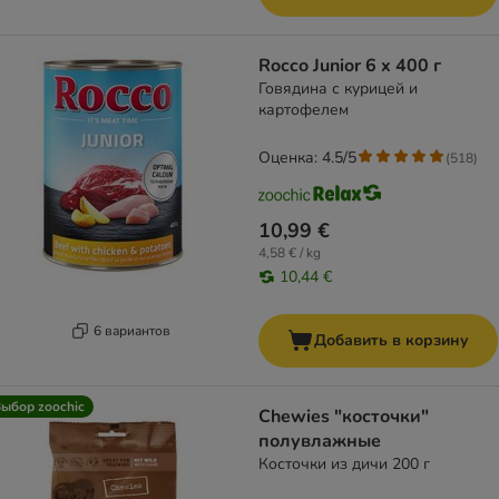
Rocco Junior 6 x 400 г
Говядина с курицей и
картофелем
Оценка: 4.5/5
(
518
)
10,99 €
4,58 € / kg
10,44 €
6 вариантов
Добавить в корзину
ыбор zoochic
Chewies "косточки"
полувлажные
Косточки из дичи 200 г