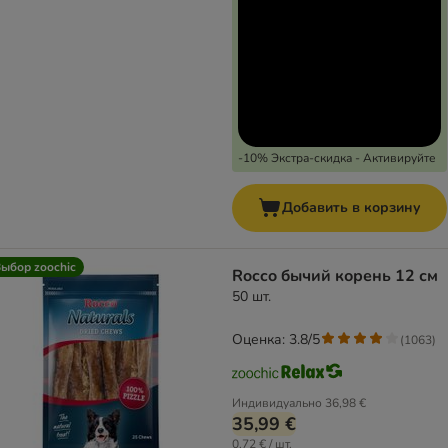
-10% Экстра-скидка - Активируйте
Добавить в корзину
ыбор zoochic
Rocco бычий корень 12 см
50 шт.
Оценка: 3.8/5
(
1063
)
Индивидуально
36,98 €
35,99 €
0,72 € / шт.