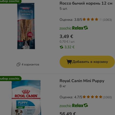
ыбор zoochic
Rocco бычий корень 12 см
5 шт.
Оценка: 3.8/5
(
1063
)
3,49 €
0,70 € / шт.
3,32 €
Добавить в корзину
4 вариантов
ыбор zoochic
Royal Canin Mini Puppy
8 кг
Оценка: 4.7/5
(
1060
)
56,49 €