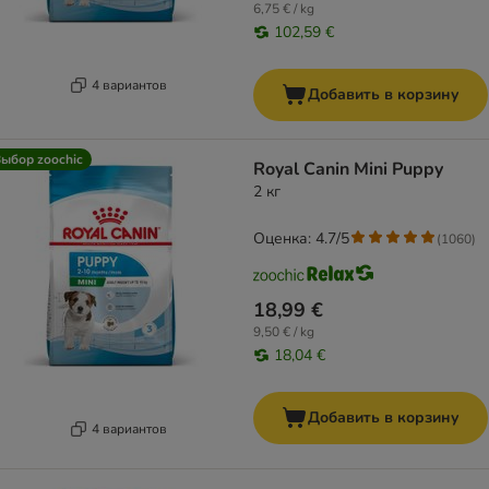
6,75 € / kg
102,59 €
4 вариантов
Добавить в корзину
ыбор zoochic
Royal Canin Mini Puppy
2 кг
Оценка: 4.7/5
(
1060
)
18,99 €
9,50 € / kg
18,04 €
Добавить в корзину
4 вариантов