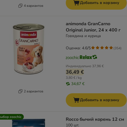
Добавить в корзину
4 вариантов
animonda GranCarno
Original Junior, 24 x 400 г
Говядина и курица
Оценка: 4.6/5
(
354
)
Индивидуально
37,96 €
36,49 €
3,80 € / kg
34,67 €
2 вариантов
Добавить в корзину
ыбор zoochic
Rocco бычий корень 12 см
100 шт.