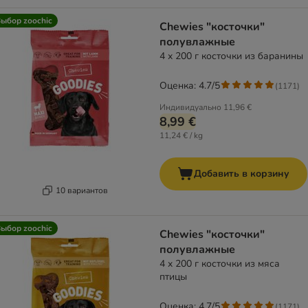
ыбор zoochic
Chewies "косточки"
полувлажные
4 x 200 г косточки из баранины
Оценка: 4.7/5
(
1171
)
Индивидуально
11,96 €
8,99 €
11,24 € / kg
Добавить в корзину
10 вариантов
ыбор zoochic
Chewies "косточки"
полувлажные
4 x 200 г косточки из мяса
птицы
Оценка: 4.7/5
(
1171
)