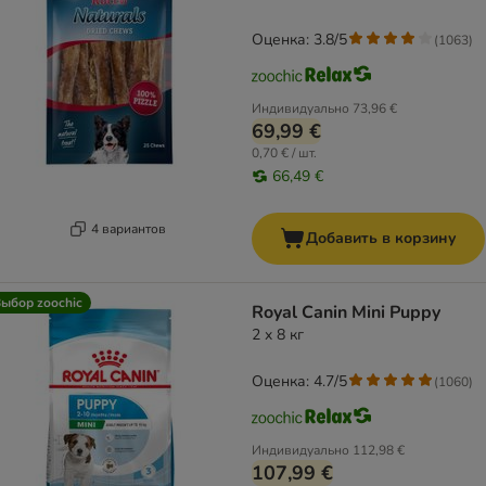
Оценка: 3.8/5
(
1063
)
Индивидуально
73,96 €
69,99 €
0,70 € / шт.
66,49 €
4 вариантов
Добавить в корзину
ыбор zoochic
Royal Canin Mini Puppy
2 x 8 кг
Оценка: 4.7/5
(
1060
)
Индивидуально
112,98 €
107,99 €