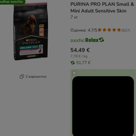
ыбор zoochic
PURINA PRO PLAN Small &
Mini Adult Sensitive Skin
7 кг
Оценка: 4.7/5
(
627
)
54,49 €
7,78 € / kg
51,77 €
2 вариантов