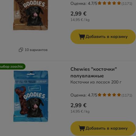
Оценка: 4.7/5
(
1171
)
2,99 €
14,95 € / kg
Добавить в корзину
10 вариантов
ыбор zoochic
Chewies "косточки"
полувлажные
Косточки из лосося 200 г
Оценка: 4.7/5
(
1171
)
2,99 €
14,95 € / kg
Добавить в корзину