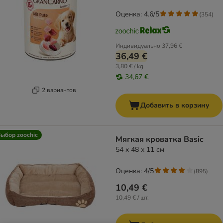
Оценка: 4.6/5
(
354
)
Индивидуально
37,96 €
36,49 €
3,80 € / kg
34,67 €
2 вариантов
Добавить в корзину
ыбор zoochic
Мягкая кроватка Basic
54 x 48 x 11 см
Оценка: 4/5
(
895
)
10,49 €
10,49 € / шт.