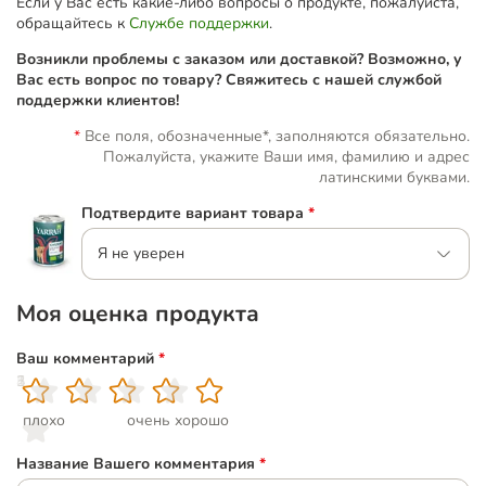
Если у Вас есть какие-либо вопросы о продукте, пожалуйста,
обращайтесь к
Службе поддержки
.
Возникли проблемы с заказом или доставкой? Возможно, у
Вас есть вопрос по товару? Свяжитесь с нашей службой
поддержки клиентов!
Все поля, обозначенные*, заполняются обязательно.
Пожалуйста, укажите Ваши имя, фамилию и адрес
латинскими буквами.
Подтвердите вариант товара
*
Я не уверен
Моя оценка продукта
Ваш комментарий
*
1
2
3
4
5
плохо
очень хорошо
Название Вашего комментария
*