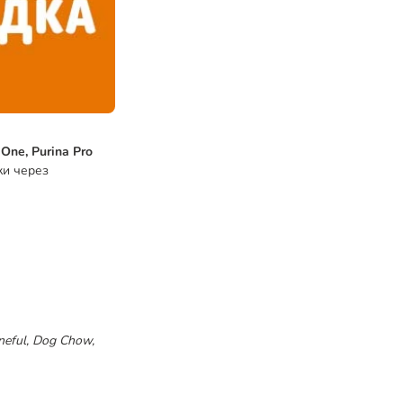
 One, Purina Pro
ки через
neful, Dog Chow,