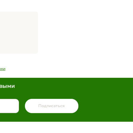
вки
рвыми
Подписаться