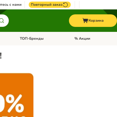
тесь с нами
Повторный заказ
Корзина
ТОП-Бренды
% Акции
ории: Птицы
Откройте меню категории: + VET корма
Откройте меню категории
!