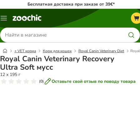
Бесплатная доставка при заказе от 39€*
Каталог
меню
Поиск
товаров
+ VET корма
Корм для кошек
Royal Canin Veterinary Diet
Royal
Royal Canin Veterinary Recovery
Ultra Soft мусс
12 x 195 г
Оставьте свой отзыв по поводу товара
(
0
)