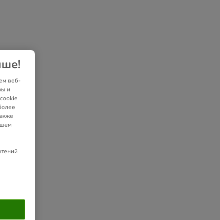
чше!
ем веб-
ры и
cookie
более
также
ашем
чтений