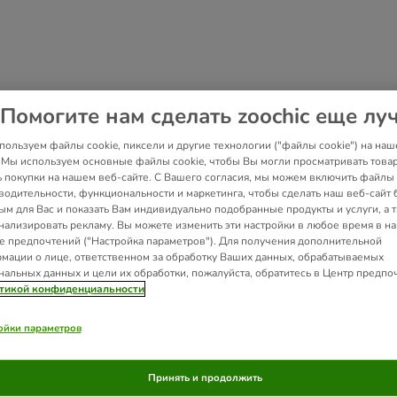
Помогите нам сделать zoochic еще лу
пользуем файлы cookie, пиксели и другие технологии ("файлы cookie") на наш
. Мы используем основные файлы cookie, чтобы Вы могли просматривать това
ь покупки на нашем веб-сайте. С Вашего согласия, мы можем включить файлы 
водительности, функциональности и маркетинга, чтобы сделать наш веб-сайт 
ым для Вас и показать Вам индивидуально подобранные продукты и услуги, а 
нализировать рекламу. Вы можете изменить эти настройки в любое время в н
е предпочтений ("Настройка параметров"). Для получения дополнительной
мации о лице, ответственном за обработку Ваших данных, обрабатываемых
нальных данных и цели их обработки, пожалуйста, обратитесь в Центр предпо
тикой конфиденциальности
ойки параметров
Принять и продолжить