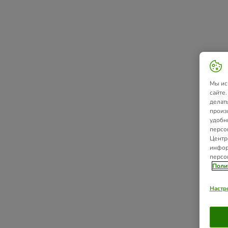
Мы ис
сайте
делат
произ
удобн
персо
Центр
инфор
персо
Поли
Настр