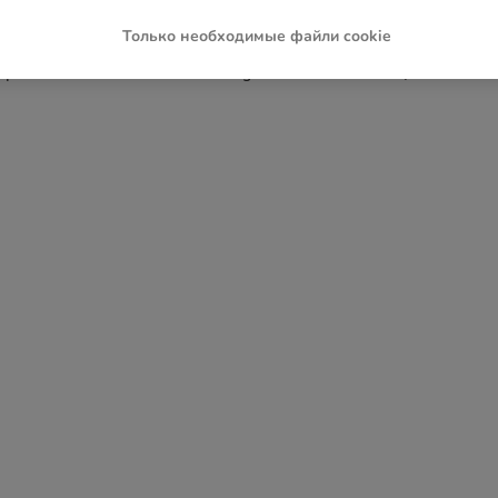
Только необходимые файли cookie
ception has occurred while loading
www.zoochic-eu.ru
(see the
brow