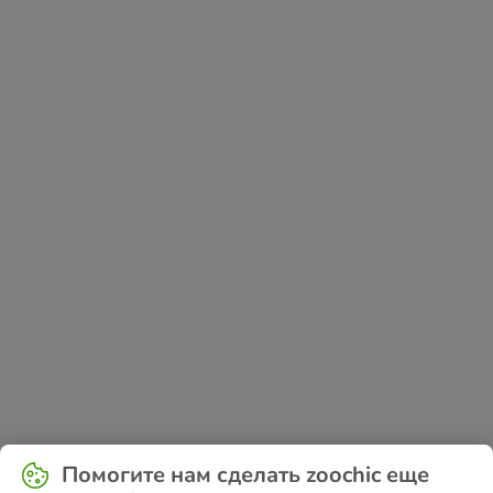
Application error: a
client
-side exception has occurred while
Помогите нам сделать zoochic еще
loading
www.zoochic-eu.ru
(see the
browser console
for more