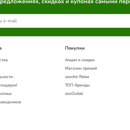
предложениях, скидках и купонах самыми пе
a
Покупки
ства
Акции и скидки
Магазин премий
ьности
zoochic Relax
 подарок!
ТОП-бренды
отных
zooOutlet
заводчиков