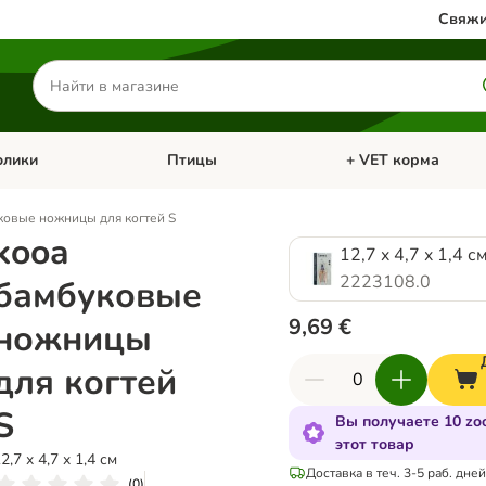
Свяжи
Поиск
товаров
олики
Птицы
+ VET корма
атегории: Кошки
Откройте меню категории: Грызуны и кролики
Откройте меню катег
ковые ножницы для когтей S
kooa
12,7 x 4,7 x 1,4 с
2223108.0
бамбуковые
9,69 €
ножницы
для когтей
S
Вы получаете 10 zo
этот товар
2,7 x 4,7 x 1,4 см
Доставка в теч. 3-5 раб. дней
(
0
)