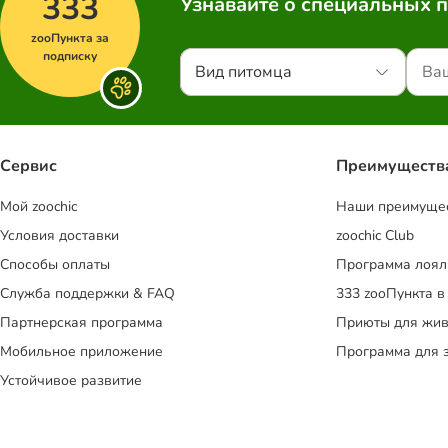
333
Узнавайте о специальных 
zooПункта за
подписку
Вид питомца
Сервис
Преимуществ
Mой zoochic
Наши преимуще
Условия доставки
zoochic Club
Способы оплаты
Программа лоял
Служба поддержки & FAQ
333 zooПункта в
Партнерская программа
Приюты для жив
Мобильное приложение
Программа для 
Устойчивое развитие