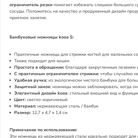
ограничитель резки
помогает избежать слишком большого ср
сосуды. Положитесь на качество и продуманный дизайн проду
приятное занятие.
Бамбуковые ножницы kooa
S:
Практичные ножницы для стрижки когтей для маленьких с
Также подходит для кошек
Простота в обращении:
благодаря закругленным лезвиям 
С практичным ограничителем стрижки:
чтобы случайно не
Удобная ручка:
из экологически чистого бамбука для бол
Защитный замок:
ножницы можно заблокировать, когда он
Элегантный дизайн kooa
: стильный внешний вид и функци
Цвет:
светло-коричневый
Материал:
нержавеющая сталь / бамбук
Размер:
12,7 x 4,7 x 1,4 см
Примечание по использованию
:
Эти ножницы из нержавеющей стали идеально подходят для п