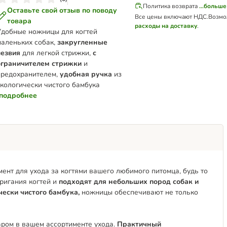
Политика возврата
...больше
Оставьте свой отзыв по поводу
Все цены включают НДС.
Возмо
товара
расходы на доставку
.
Удобные ножницы для когтей
маленьких собак,
закругленные
лезвия
для легкой стрижки,
с
ограничителем стрижки
и
предохранителем,
удобная ручка
из
экологически чистого бамбука
подробнее
мент для ухода за когтями вашего любимого питомца, будь то
ригания когтей и
подходят для небольших пород собак и
ески чистого бамбука,
ножницы обеспечивают не только
аром в вашем ассортименте ухода.
Практичный