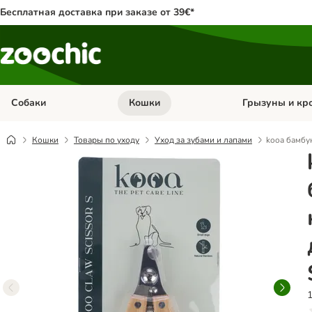
Бесплатная доставка при заказе от 39€*
Собаки
Кошки
Грызуны и кр
Откройте меню категории: Собаки
Откройте меню к
Кошки
Товары по уходу
Уход за зубами и лапами
kooa бамбу
1