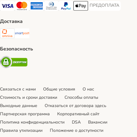
ПРЕДОПЛАТА
ПРЕДОПЛАТА Payment
Visa Payment Method
Mastercard Payment Method
American Express Payment Method
Diners Club Payment Method
PayPal Payment Method
Apple Pay Payment Method
Доставка
Omniva Shipping Method
SmartPosti Shipping Method
Безопасность
Security
Связаться с нами
Общие условия
О нас
Стоимость и сроки доставки
Cпособы оплаты
Выходные данные
Отказаться от договора здесь
Партнерская программа
Корпоративный сайт
Политика конфиденциальности
DSA
Вакансии
Правила утилизации
Положение о доступности