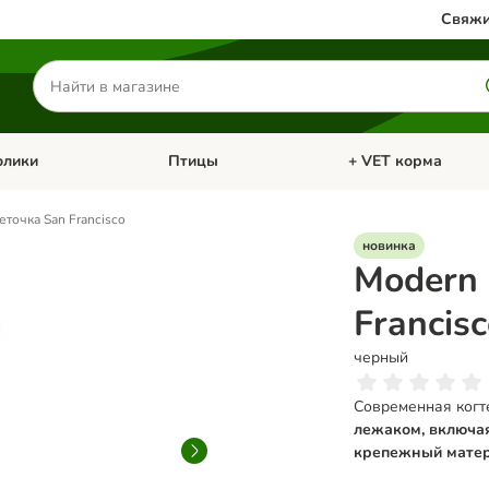
Свяжи
Поиск
товаров
олики
Птицы
+ VET корма
атегории: Кошки
Откройте меню категории: Грызуны и кролики
Откройте меню катег
еточка San Francisco
новинка
Modern 
Francis
черный
Современная когт
лежаком, включа
крепежный матер