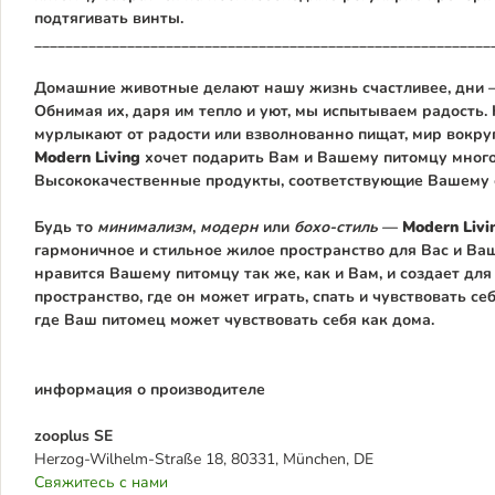
подтягивать винты.
___________________________________________________________
Домашние животные делают нашу жизнь счастливее, дни —
Обнимая их, даря им тепло и уют, мы испытываем радость.
мурлыкают от радости или взволнованно пищат, мир вокруг
Modern Living
хочет подарить Вам и Вашему питомцу мног
Высококачественные продукты, соответствующие Вашему 
Будь то
минимализм
,
модерн
или
бохо-стиль
—
Modern Livi
гармоничное и стильное жилое пространство для Вас и Ваш
нравится Вашему питомцу так же, как и Вам, и создает для
пространство, где он может играть, спать и чувствовать с
где Ваш питомец может чувствовать себя как дома.
информация о производителе
zooplus SE
Herzog-Wilhelm-Straße 18, 80331, München, DE
Свяжитесь с нами