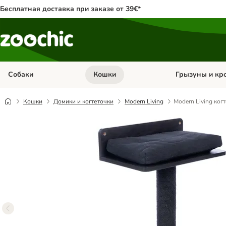
Бесплатная доставка при заказе от 39€*
Собаки
Кошки
Грызуны и кр
Откройте меню категории: Собаки
Откройте меню к
Кошки
Домики и когтеточки
Modern Living
Modern Living когт