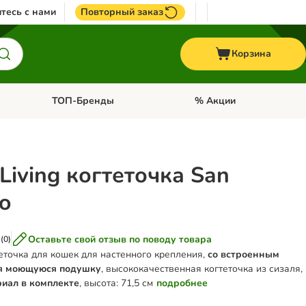
тесь с нами
Повторный заказ
Корзина
ТОП-Бренды
% Акции
ории: Птицы
Откройте меню категории: + VET корма
Откройте меню категории
Living когтеточка San
co
Оставьте свой отзыв по поводу товара
(
0
)
еточка для кошек для настенного крепления,
со встроенным
я моющуюся подушку
, высококачественная когтеточка из сизаля,
иал в комплекте
, высота: 71,5 см
подробнее