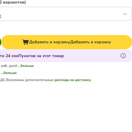
2 вариантов)
1
Добавить в корзину
Добавить в корзину
те 24 zooПунктов за этот товар
5 раб. дней
...больше
а
...больше
НДС.
Возможны дополнительные
расходы на доставку
.