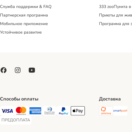
Служба поддержки & FAQ
333 zooПункта в
Партнерская программа
Приюты для жив
Мобильное приложение
Программа для 
Устойчивое развитие
Способы оплаты
Доставка
Omniva S
Sm
Visa Payment Method
Mastercard Payment Method
American Express Payment Method
Diners Club Payment Method
PayPal Payment Method
Apple Pay Payment Method
ПРЕДОПЛАТА
ПРЕДОПЛАТА Payment Method