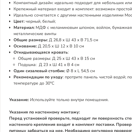
Компактный дизайн: идеально подходит для небольших ил
Крепежный материал входит в комплект: возможен просто
Идеально сочетается с другими настенными изделиями Moder
Цвет:
черный, белый;
Материал:
МДФ с меламиновым шпоном, войлок, бумажная т
металлические винты
Общие размеры:
Д 26,8 x Ш 43 x В 71,5 см
Основание:
Д 20,5 x Ш 12 x В 10 см
Откидывающаяся кровать
:
Общие размеры: Д 25 x Ш 43 x В 15 см
Подушка: Д 23 x Ш 41 x В 4 см
Один сизалевый столбик:
Ø 8 x L 54,5 см
Рекомендации по уходу
: протрите панель чистой водой; 
температуре до 30°C
Указание:
Используйте только внутри помещения.
Указания по настенному монтажу:
Перед установкой проверьте, подходит ли поверхность ст
настенного крепления входит в комплект поставки. Провер
питомцу забраться на нее. Необходимо регулярно проверя