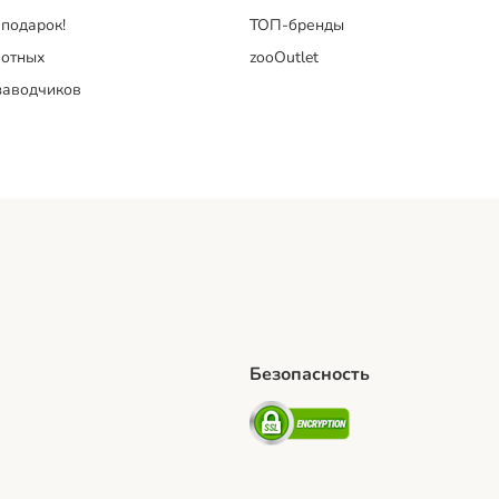
 подарок!
ТОП-бренды
отных
zooOutlet
заводчиков
Безопасность
hipping Method
artPosti Shipping Method
Security