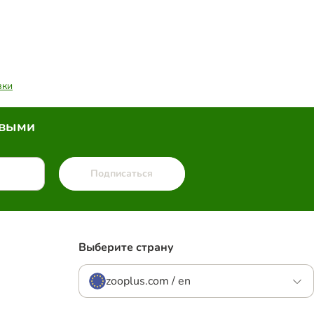
вки
рвыми
Подписаться
Выберите страну
zooplus.com / en