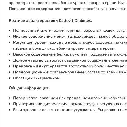
предотвратить резкие колебания уровня сахара в крови. Вы
Повышенное содержание клетчатки
способствует ощущению
Краткие характеристики Kattovit Diabetes:
Полноценный диетический корм для взрослых кошек, регул
Низкое содержание моно- и дисахаридов:
низкое общее 
Регуляция уровня сахара в крови:
низкое содержание угл
избежать больших колебаний уровня сахара в крови
Высокое содержание белка:
помогает поддерживать суху
Долгое чувство сытости:
повышенное содержание клетчат
Прекрасный вкус:
нравится абсолютному большинству ко
Полнорационный
: сбалансированный состав со всеми ва
Обогащен L-карнитином
Общая информация:
Перед использованием или продлением времени кормления
При кормлении диетическим кормом следует регулярно по
Если здоровье вашего питомца ухудшается, Вы должны нем