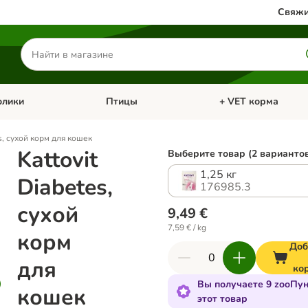
Свяжи
Поиск
товаров
олики
Птицы
+ VET корма
атегории: Кошки
Откройте меню категории: Грызуны и кролики
Откройте меню катег
es, сухой корм для кошек
Kattovit
Выберите товар (2 варианто
1,25 кг
Diabetes,
176985.3
сухой
9,49 €
7,59 € / kg
корм
Доб
для
ко
Вы получаете 9 zooПун
кошек
этот товар