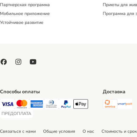
Партнерская программа
Приюты для жив
Мобильное приложение
Программа для 
Устойчивое развитие
Способы оплаты
Доставка
Omniva S
Sm
Visa Payment Method
Mastercard Payment Method
American Express Payment Method
Diners Club Payment Method
PayPal Payment Method
Apple Pay Payment Method
ПРЕДОПЛАТА
ПРЕДОПЛАТА Payment Method
Связаться с нами
Общие условия
О нас
Стоимость и срок