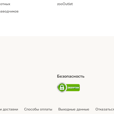
отных
zooOutlet
заводчиков
Безопасность
hipping Method
artPosti Shipping Method
Security
и доставки
Cпособы оплаты
Выходные данные
Отказаться