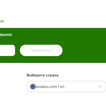
вки
рвыми
Подписаться
Выберите страну
zooplus.com / en