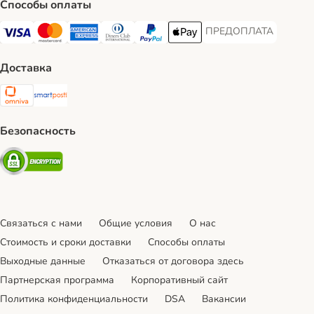
Способы оплаты
ПРЕДОПЛАТА
ПРЕДОПЛАТА Payment
Visa Payment Method
Mastercard Payment Method
American Express Payment Method
Diners Club Payment Method
PayPal Payment Method
Apple Pay Payment Method
Доставка
Omniva Shipping Method
SmartPosti Shipping Method
Безопасность
Security
Связаться с нами
Общие условия
О нас
Стоимость и сроки доставки
Cпособы оплаты
Выходные данные
Отказаться от договора здесь
Партнерская программа
Корпоративный сайт
Политика конфиденциальности
DSA
Вакансии