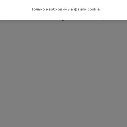
Только необходимые файли cookie
ception has occurred while loading
www.zoochic-eu.ru
(see the
brow