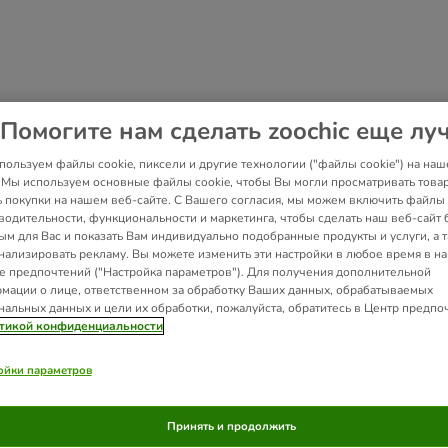
Помогите нам сделать zoochic еще лу
пользуем файлы cookie, пиксели и другие технологии ("файлы cookie") на наш
. Мы используем основные файлы cookie, чтобы Вы могли просматривать това
ь покупки на нашем веб-сайте. С Вашего согласия, мы можем включить файлы 
водительности, функциональности и маркетинга, чтобы сделать наш веб-сайт 
ым для Вас и показать Вам индивидуально подобранные продукты и услуги, а 
нализировать рекламу. Вы можете изменить эти настройки в любое время в н
е предпочтений ("Настройка параметров"). Для получения дополнительной
мации о лице, ответственном за обработку Ваших данных, обрабатываемых
нальных данных и цели их обработки, пожалуйста, обратитесь в Центр предпо
тикой конфиденциальности
ойки параметров
Принять и продолжить