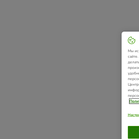
Мы ис
сайте
делат
произ
удобн
персо
Центр
инфор
персо
Поли
Настр