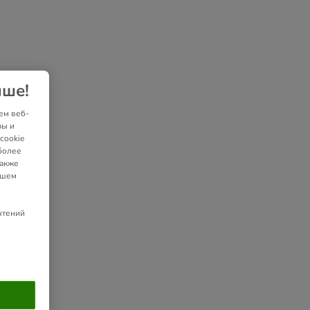
чше!
ем веб-
ры и
cookie
более
также
ашем
чтений