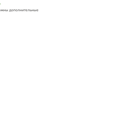
е
ожны дополнительные