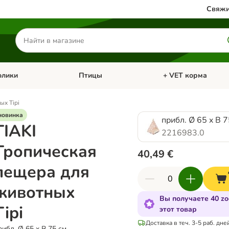
Свяжи
Поиск
товаров
олики
Птицы
+ VET корма
атегории: Кошки
Откройте меню категории: Грызуны и кролики
Откройте меню катег
ых Tipi
новинка
прибл. Ø 65 x В 
TIAKI
2216983.0
Тропическая
40,49 €
пещера для
животных
Вы получаете 40 z
Tipi
этот товар
Доставка в теч. 3-5 раб. дне
рибл. Ø 65 x В 75 см