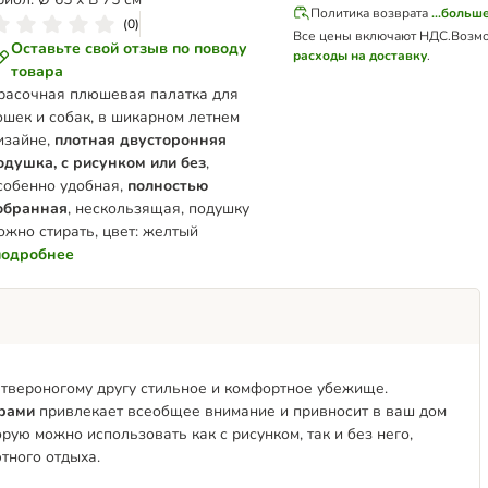
Политика возврата
...больш
(
0
)
Все цены включают НДС.
Возм
Оставьте свой отзыв по поводу
расходы на доставку
.
товара
расочная плюшевая палатка для
ошек и собак, в шикарном летнем
изайне,
плотная двусторонняя
одушка, с рисунком или без
,
собенно удобная,
полностью
обранная
, нескользящая, подушку
ожно стирать, цвет: желтый
подробнее
четвероногому другу стильное и комфортное убежище.
рами
привлекает всеобщее внимание и привносит в ваш дом
торую можно использовать как с рисунком, так и без него,
тного отдыха.