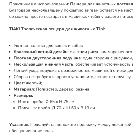
Практичная в использовании: Пещера для животных
доставл
Благодаря нескользящему покрытию вигвам остается на месте
ее можно просто постирать в машинке, чтобы у вашего питом
TIAKI Тропическая пещера для животных Tipi:
Уютная палатка для кошек и собак
Красочный летний дизайн
: с летним рисунком мороженого
Плотная двусторонняя подушка
: одна сторона с рисунко
Нескользящая нижняя часть
: обеспечивает устойчивость
Легкий уход: подушка с возможностью машинной стирки для
Сборка не требуется: просто установите, вставьте подушку, 
Цвет:
желтый;
Материал:
Полиэстер, дерево, резина
Размеры:
Итого: прибл. Ø 65 x H 75 см
Подушка: прибл. Д 70 x Ш 60 x В 13 см
Указание:
Пожалуйста, положите подложку между лежанкой и
обесцвечивание пола.