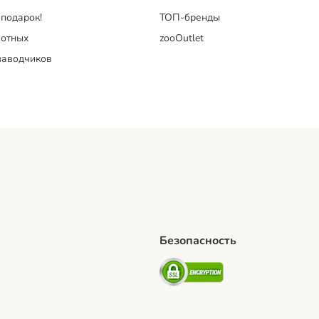
 подарок!
ТОП-бренды
отных
zooOutlet
заводчиков
Безопасность
hipping Method
artPosti Shipping Method
Security