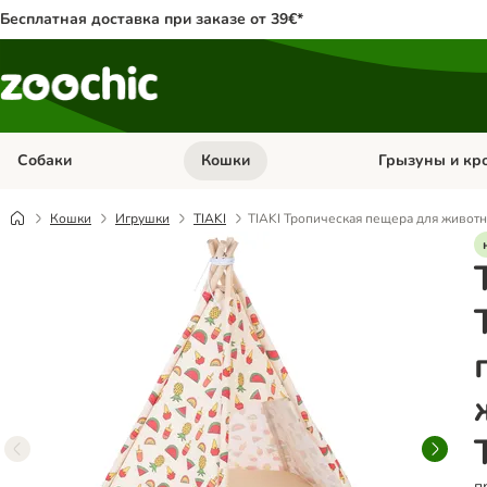
Бесплатная доставка при заказе от 39€*
Собаки
Кошки
Грызуны и кр
Откройте меню категории: Собаки
Откройте меню к
Кошки
Игрушки
TIAKI
TIAKI Тропическая пещера для животн
п