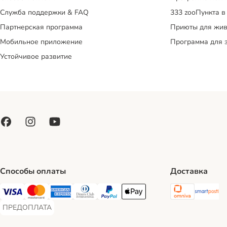
Служба поддержки & FAQ
333 zooПункта в
Партнерская программа
Приюты для жив
Мобильное приложение
Программа для 
Устойчивое развитие
Способы оплаты
Доставка
Omniva S
Sm
Visa Payment Method
Mastercard Payment Method
American Express Payment Method
Diners Club Payment Method
PayPal Payment Method
Apple Pay Payment Method
ПРЕДОПЛАТА
ПРЕДОПЛАТА Payment Method