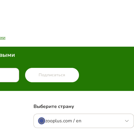
вки
рвыми
Подписаться
Выберите страну
zooplus.com / en