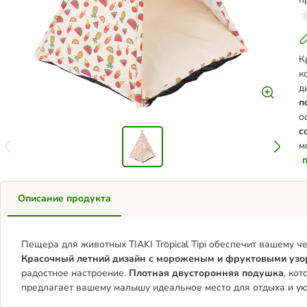
К
к
д
п
о
с
м
Описание продукта
Пещера для животных TIAKI Tropical Tipi обеспечит вашему 
Красочный летний дизайн с мороженым и фруктовыми узо
радостное настроение.
Плотная двусторонняя подушка
, ко
предлагает вашему малышу идеальное место для отдыха и ую