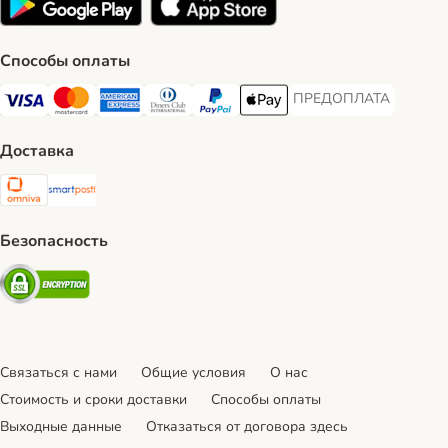
Способы оплаты
ПРЕДОПЛАТА
ПРЕДОПЛАТА Payment
Visa Payment Method
Mastercard Payment Method
American Express Payment Method
Diners Club Payment Method
PayPal Payment Method
Apple Pay Payment Method
Доставка
Omniva Shipping Method
SmartPosti Shipping Method
Безопасность
Security
Связаться с нами
Общие условия
О нас
Стоимость и сроки доставки
Cпособы оплаты
Выходные данные
Отказаться от договора здесь