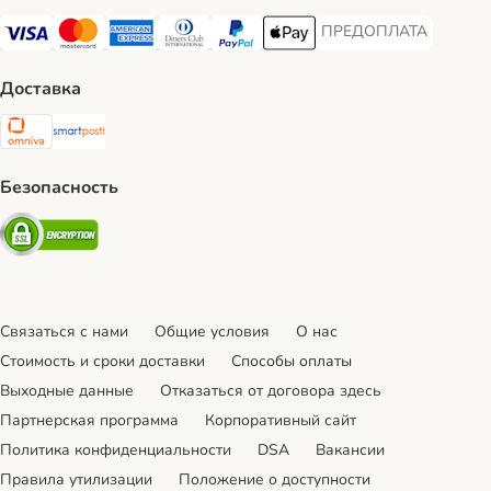
ПРЕДОПЛАТА
ПРЕДОПЛАТА Payment
Visa Payment Method
Mastercard Payment Method
American Express Payment Method
Diners Club Payment Method
PayPal Payment Method
Apple Pay Payment Method
Доставка
Omniva Shipping Method
SmartPosti Shipping Method
Безопасность
Security
Связаться с нами
Общие условия
О нас
Стоимость и сроки доставки
Cпособы оплаты
Выходные данные
Отказаться от договора здесь
Партнерская программа
Корпоративный сайт
Политика конфиденциальности
DSA
Вакансии
Правила утилизации
Положение о доступности