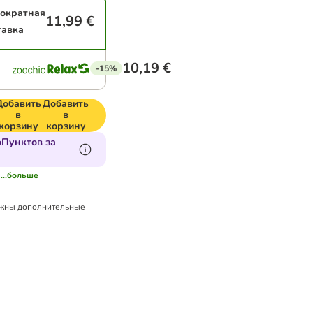
ократная
11,99 €
тавка
10,19 €
-15%
Добавить
Добавить
в
в
корзину
корзину
oПунктов за
...больше
жны дополнительные