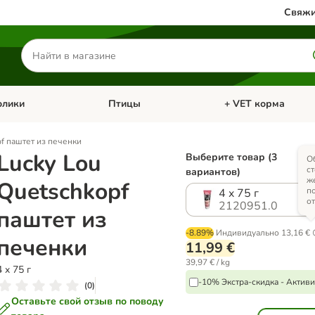
Свяжи
Поиск
товаров
олики
Птицы
+ VET корма
атегории: Кошки
Откройте меню категории: Грызуны и кролики
Откройте меню катег
pf паштет из печенки
Lucky Lou
Выберите товар (3
О
%
с
вариантов)
ж
Quetschkopf
п
4 x 75 г
о
2120951.0
паштет из
-8.89%
Индивидуально
13,16 €
печенки
11,99 €
39,97 € / kg
4 x 75 г
-10% Экстра-скидка - Актив
(
0
)
Оставьте свой отзыв по поводу