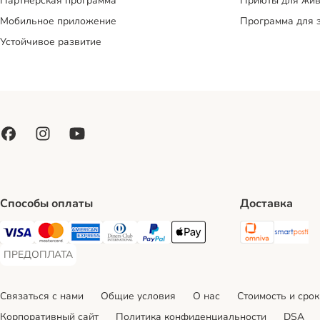
Партнерская программа
Приюты для жив
Мобильное приложение
Программа для 
Устойчивое развитие
Способы оплаты
Доставка
Omniva S
Sm
Visa Payment Method
Mastercard Payment Method
American Express Payment Method
Diners Club Payment Method
PayPal Payment Method
Apple Pay Payment Method
ПРЕДОПЛАТА
ПРЕДОПЛАТА Payment Method
Связаться с нами
Общие условия
О нас
Стоимость и срок
Корпоративный сайт
Политика конфиденциальности
DSA