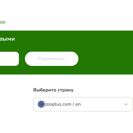
вки
рвыми
Подписаться
Выберите страну
zooplus.com / en