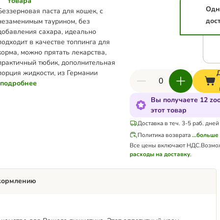
товара
Одн
Беззерновая паста для кошек, с
дос
незаменимым таурином, без
добавления сахара, идеально
подходит в качестве топпинга для
корма, можно прятать лекарства,
практичный тюбик, дополнительная
порция жидкости, из Германии
подробнее
Вы получаете 12 zo
этот товар
Доставка в теч. 3-5 раб. дней
Политика возврата
...больше
Все цены включают НДС.
Возмо
расходы на доставку
.
кормлению