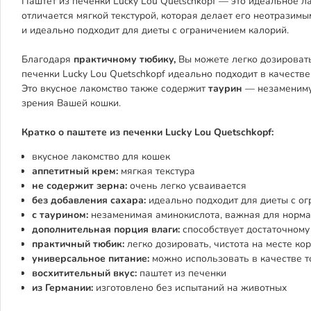
Паштет из печенки Lucky Lou Quetschkopf — это идеальное л
отличается мягкой текстурой, которая делает его неотразимы
и идеально подходит для диеты с ограничением калорий.
Благодаря
практичному тюбику,
Вы можете легко дозировать
печенки Lucky Lou Quetschkopf идеально подходит в качестве
Это вкусное лакомство также содержит
таурин
— незаменимую
зрения Вашей кошки.
Кратко о паштете из печенки
Lucky Lou Quetschkopf:
вкусное лакомство для кошек
аппетитный крем:
мягкая текстура
не содержит зерна:
очень легко усваивается
без добавления сахара:
идеально подходит для диеты с о
с таурином:
незаменимая аминокислота, важная для норма
дополнительная порция влаги:
способствует достаточному
практичный тюбик:
легко дозировать, чистота на месте ко
универсальное питание:
можно использовать в качестве т
восхитительный вкус:
паштет из печенки
из Германии:
изготовлено без испытаний на животных