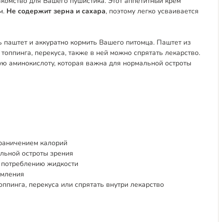
акомство для Вашего пушистика. Этот аппетитный крем
м.
Не содержит зерна и сахара
, поэтому легко усваивается
 паштет и аккуратно кормить Вашего питомца. Паштет из
 топпинга, перекуса, также в ней можно спрятать лекарство.
 аминокислоту, которая важна для нормальной остроты
граничением калорий
льной остроты зрения
 потреблению жидкости
рмления
оппинга, перекуса или спрятать внутри лекарство