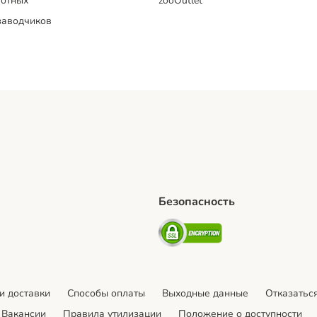
отных
zooOutlet
заводчиков
Безопасность
hipping Method
artPosti Shipping Method
Security
и доставки
Cпособы оплаты
Выходные данные
Отказаться
Вакансии
Правила утилизации
Положение о доступности