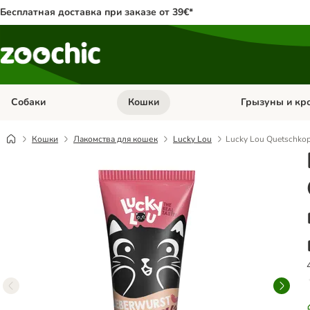
Бесплатная доставка при заказе от 39€*
Собаки
Кошки
Грызуны и кр
Откройте меню категории: Собаки
Откройте меню к
Кошки
Лакомства для кошек
Lucky Lou
Lucky Lou Quetschko