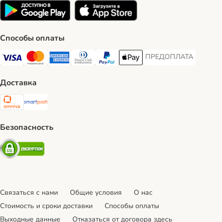
Способы оплаты
ПРЕДОПЛАТА
ПРЕДОПЛАТА Payment
Visa Payment Method
Mastercard Payment Method
American Express Payment Method
Diners Club Payment Method
PayPal Payment Method
Apple Pay Payment Method
Доставка
Omniva Shipping Method
SmartPosti Shipping Method
Безопасность
Security
Связаться с нами
Общие условия
О нас
Стоимость и сроки доставки
Cпособы оплаты
Выходные данные
Отказаться от договора здесь