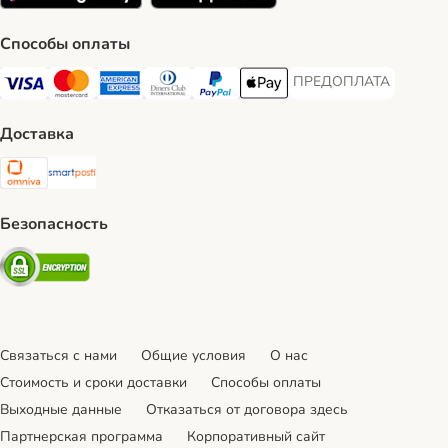
Способы оплаты
ПРЕДОПЛАТА
ПРЕДОПЛАТА Payment
Visa Payment Method
Mastercard Payment Method
American Express Payment Method
Diners Club Payment Method
PayPal Payment Method
Apple Pay Payment Method
Доставка
Omniva Shipping Method
SmartPosti Shipping Method
Безопасность
Security
Связаться с нами
Общие условия
О нас
Стоимость и сроки доставки
Cпособы оплаты
Выходные данные
Отказаться от договора здесь
Партнерская программа
Корпоративный сайт