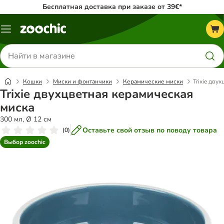
Бесплатная доставка при заказе от 39€*
Каталог
меню
Поиск
товаров
Кошки
Миски и фонтанчики
Керамические миски
Trixie дву
Trixie двухцветная керамическая
миска
300 мл, Ø 12 см
Оставьте свой отзыв по поводу товара
(
0
)
Выбор zoochic