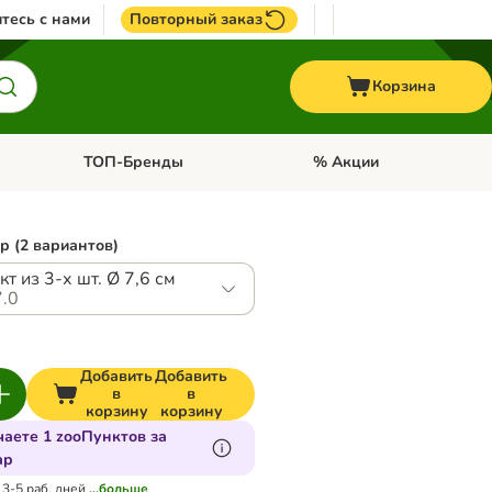
тесь с нами
Повторный заказ
Корзина
ТОП-Бренды
% Акции
ории: Птицы
Откройте меню категории: + VET корма
Откройте меню категории
р (2 вариантов)
Комплект из 3-х шт. Ø 7,6 см
.0
Добавить
Добавить
в
в
корзину
корзину
аете 1 zooПунктов за
ар
 3-5 раб. дней
...больше