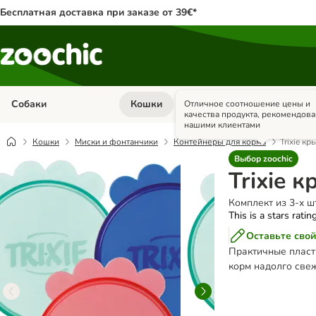
Бесплатная доставка при заказе от 39€*
Собаки
Кошки
Грызуны и кр
Отличное соотношение цены и
Откройте меню категории: Собаки
Откройте меню к
качества продукта, рекомендов
нашими клиентами
Кошки
Миски и фонтанчики
Контейнеры для корма
Trixie к
Выбор zoochic
Trixie 
Комплект из 3-х шт
This is a stars ratin
Оставьте свой
Практичные пластм
корм надолго све