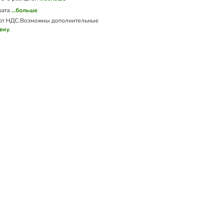
рата
...больше
ют НДС.
Возможны дополнительные
вку
.